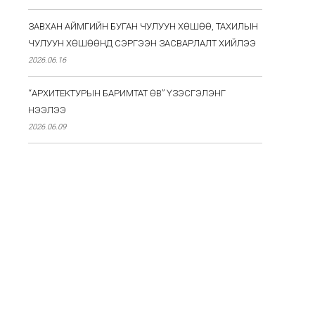
ЗАВХАН АЙМГИЙН БУГАН ЧУЛУУН ХӨШӨӨ, ТАХИЛЫН
ЧУЛУУН ХӨШӨӨНД СЭРГЭЭН ЗАСВАРЛАЛТ ХИЙЛЭЭ
2026.06.16
“АРХИТЕКТУРЫН БАРИМТАТ ӨВ” ҮЗЭСГЭЛЭНГ
НЭЭЛЭЭ
2026.06.09