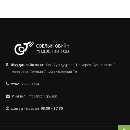
Шуудангийн хаяг:
Хан-Уул дүүрэг 21-р хороо, Буянт Ухаа 2
хороолол, Соёлын Өвийн Үндэсний Төв
Утас:
7777-9004
И-мэйл:
info@ncch.gov.mn
Даваа - Баасан:
08:30 - 17:30