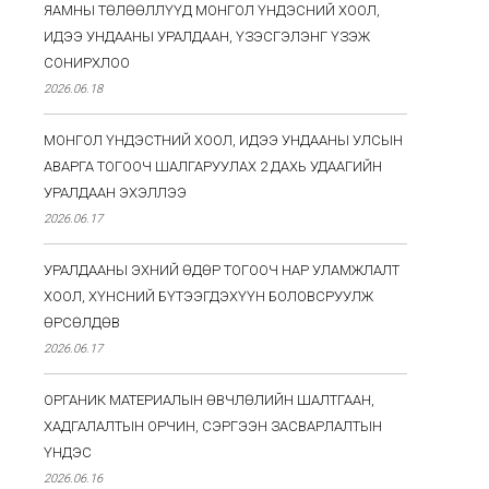
ЯАМНЫ ТӨЛӨӨЛЛҮҮД МОНГОЛ ҮНДЭСНИЙ ХООЛ,
ИДЭЭ УНДААНЫ УРАЛДААН, ҮЗЭСГЭЛЭНГ ҮЗЭЖ
СОНИРХЛОО
2026.06.18
МОНГОЛ ҮНДЭСТНИЙ ХООЛ, ИДЭЭ УНДААНЫ УЛСЫН
АВАРГА ТОГООЧ ШАЛГАРУУЛАХ 2 ДАХЬ УДААГИЙН
УРАЛДААН ЭХЭЛЛЭЭ
2026.06.17
УРАЛДААНЫ ЭХНИЙ ӨДӨР ТОГООЧ НАР УЛАМЖЛАЛТ
ХООЛ, ХҮНСНИЙ БҮТЭЭГДЭХҮҮН БОЛОВСРУУЛЖ
ӨРСӨЛДӨВ
2026.06.17
ОРГАНИК МАТЕРИАЛЫН ӨВЧЛӨЛИЙН ШАЛТГААН,
ХАДГАЛАЛТЫН ОРЧИН, СЭРГЭЭН ЗАСВАРЛАЛТЫН
ҮНДЭС
2026.06.16