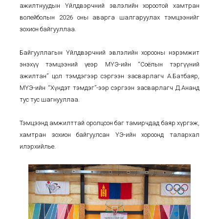
ажилтнуудын Үйлдвэрчний эвлэлийн хороотой хамтран
волейболын 2026 оны аварга шалгаруулах тэмцээнийг
зохион байгууллаа.
Байгууллагын Үйлдвэрчний эвлэлийн хорооны нэрэмжит
энэхүү тэмцээний үеэр МҮЭ-ийн “Соёлын тэргүүний
ажилтан” цол тэмдэгээр сэргээн засварлагч А.Батбаяр,
МҮЭ-ийн “Хүндэт тэмдэг”-ээр сэргээн засварлагч Д.Ананд
тус тус шагнууллаа.
Тэмцээнд амжилттай оролцсон баг тамирчдад баяр хүргэж,
хамтран зохион байгуулсан ҮЭ-ийн хороонд талархал
илэрхийлье.