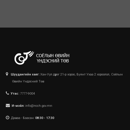
Шуудангийн хаяг:
Хан-Уул дүүрэг 21-р хороо, Буянт Ухаа 2 хороолол, Соёлын
Өвийн Үндэсний Төв
Утас:
7777-9004
И-мэйл:
info@ncch.gov.mn
Даваа - Баасан:
08:30 - 17:30