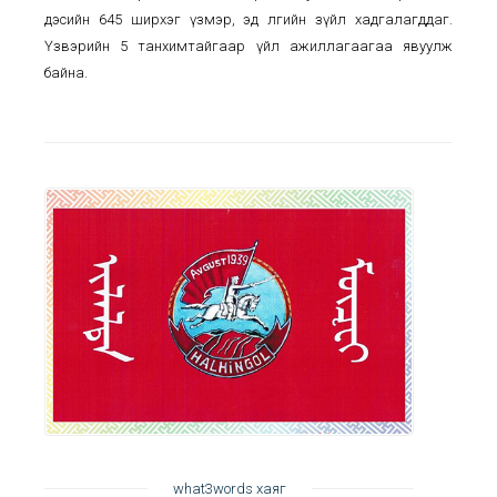
дэсийн 645 ширхэг үзмэр, эд өлгийн зүйл хадгалагддаг.
Үзвэрийн 5 танхимтайгаар үйл ажиллагаагаа явуулж
байна.
what3words хаяг