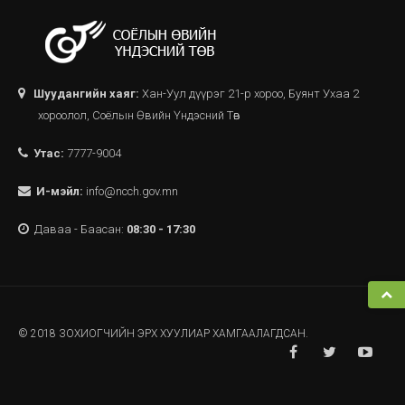
Шуудангийн хаяг:
Хан-Уул дүүрэг 21-р хороо, Буянт Ухаа 2
хороолол, Соёлын Өвийн Үндэсний Төв
Утас:
7777-9004
И-мэйл:
info@ncch.gov.mn
Даваа - Баасан:
08:30 - 17:30
© 2018 ЗОХИОГЧИЙН ЭРХ ХУУЛИАР ХАМГААЛАГДСАН.