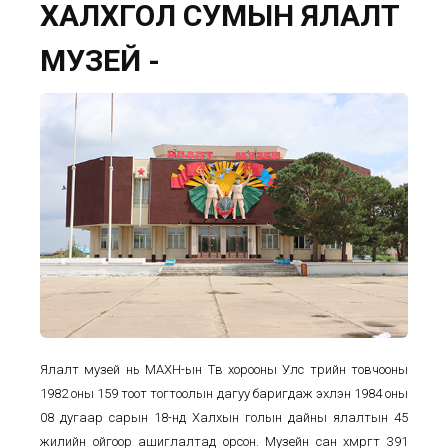
ХАЛХГОЛ СУМЫН ЯЛАЛТ
МУЗЕЙ -
Ялалт музей нь МАХН-ын Төв хорооны Улс төрийн товчооны
1982 оны 159 тоот тогтоолын дагуу баригдаж эхлэн 1984 оны
08 дугаар сарын 18-нд Халхын голын дайны ялалтын 45
жилийн ойгоор ашиглалтад орсон. Музейн сан хөмрөгт 391