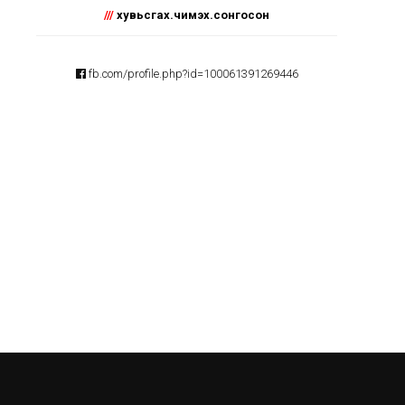
///
хувьсгах.чимэх.сонгосон
fb.com/profile.php?id=100061391269446