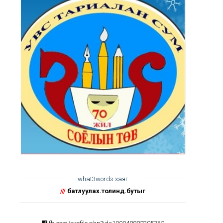
what3words хаяг
///
батлуулах.толинд.бутыг