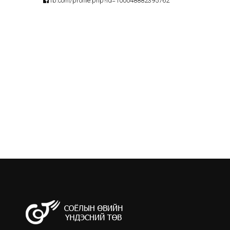
fb.com/profile.php?id=100048882395762