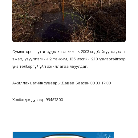
Сумын орон нутаг судлах танхим нь 2003 онд байгуулагдсан.
Үзмэр, үзүүллэгийн 2 танхим, 135 дэсийн 210 үзмэртэйгээр
үнэ төлбөргүй үйл ажиллагаа явуулдаг.
Ажиллах цагийн хуваарь: Даваа-Баасан 08:00-17:00
Холбогдох дугаар:99457300