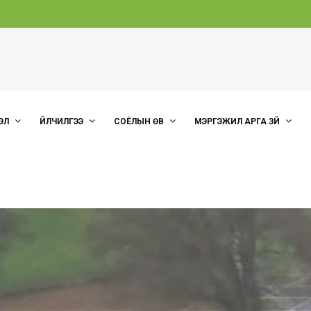
ЭЛ
ҮЙЛЧИЛГЭЭ
СОЁЛЫН ӨВ
МЭРГЭЖИЛ АРГА ЗҮЙ