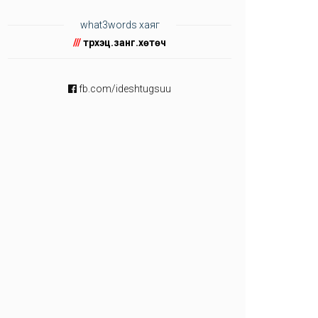
what3words хаяг
///
түрхэц.занг.хөтөч
fb.com/ideshtugsuu