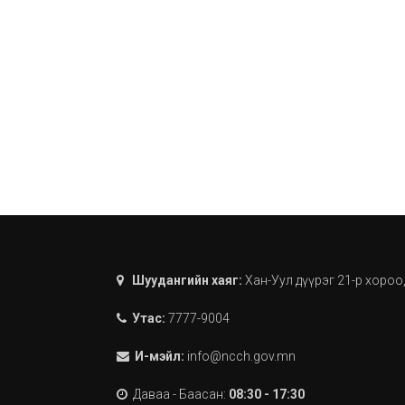
Шуудангийн хаяг:
Хан-Уул дүүрэг 21-р хороо
Утас:
7777-9004
И-мэйл:
info@ncch.gov.mn
Даваа - Баасан:
08:30 - 17:30