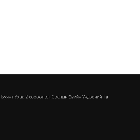
, Буянт Ухаа 2 хороолол, Соёлын Өвийн Үндэсний Төв