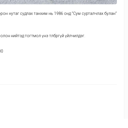
орон нутаг судлах танхим нь 1986 онд “Сум сурталчлах булан”
олон нийтэд тогтмол үнэ төлбөргүй үйлчилдэг.
00