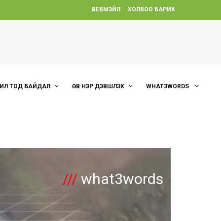
ВЕБМЭЙЛ
ХОЛБОО БАРИХ
ИЛ ТОД БАЙДАЛ
ӨВ НЭР ДЭВШҮҮЛЭХ
WHAT3WORDS
///
what3words