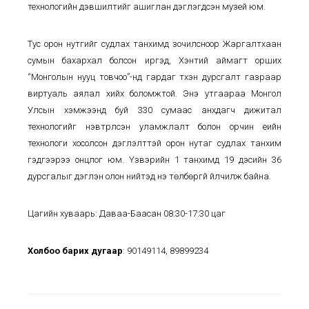
технологийн дэвшилтийг ашиглан дэглэгдсэн музей юм.
Тус орон нутгийг судлах танхимд зочилсноор Жаргалтхаан
сумын бахархал болсон иргэд, Хэнтий аймагт орших
“Монголын нууц товчоо”-нд гардаг түүхэн дурсгалт газраар
виртуаль аялал хийх боломжтой. Энэ утгаараа Монгол
Улсын хэмжээнд буй 330 сумаас анхдагч дижитал
технологийг нэвтрүүлсэн уламжлалт болон орчин үеийн
технологи хосолсон дэглэлттэй орон нутаг судлах танхим
гэдгээрээ онцлог юм. Үзвэрийн 1 танхимд 19 дэсийн 36
дурсгалыг дэглэн олон нийтэд үнэ төлбөргүй үйлчилж байна.
Цагийн хуваарь: Даваа-Баасан 08:30-17:30 цаг
Холбоо барих дугаар
: 90149114, 89899234