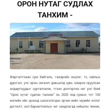
ОРОН НУТАГ СУДЛАХ
ТАНХИМ -
Жаргалтхаан сум байгаль, газарзүйн онцлог, түүх, соёлын
дурсгал, улс орны хөгжил дэвшилд хувь нэмрээ оруулсан
алдартнуудыг сурталчилж, түгээн дэлгэрүүлэх чиг үүрэг бүхий
“Орон нутаг судлах танхим” нь 2023 онд сумын түүхт 100
жилийн ойн хүрээнд шинэчлэгдэн орчин үеийн музейн үзүүллэг
дэглэлт, үзэл баримтлалын чиг хандлагад нийцүүлэн техник,