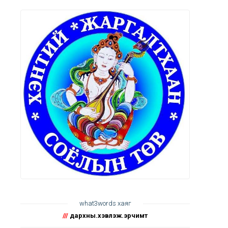
what3words хаяг
///
дархны.хэвлэж.эрчимт