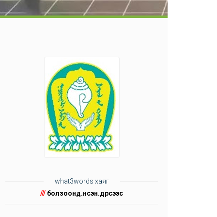
what3words хаяг
///
болзоонд.нүүсэн.дүрсээс