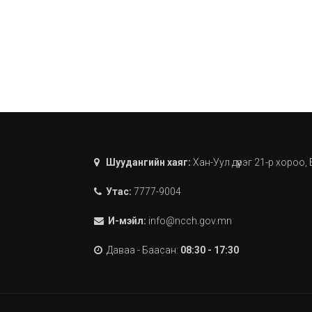
Шуудангийн хаяг:
Хан-Уул дүүрэг 21-р хороо
Утас:
7777-9004
И-мэйл:
info@ncch.gov.mn
Даваа - Баасан:
08:30 - 17:30