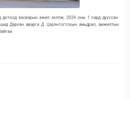
 дотоод засварын ажил эхлүүлж, 2024 оны 1 сард дууссан.
аашид Дархан аварга Д. Цэрэнтогтохын амьдрал, амжилтын
айгаа.