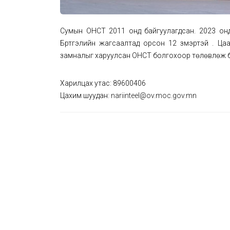
Сумын ОНСТ 2011 онд байгуулагдсан. 2023 онд
Бүртгэлийн жагсаалтад орсон 12 үзмэртэй . Ц
замналыг харуулсан ОНСТ болгохоор төлөвлөж б
Харилцах утас: 89600406
Цахим шуудан:
nariinteel@ov.moc.gov.mn