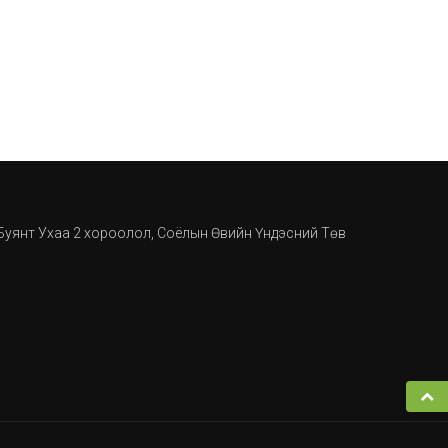
, Буянт Ухаа 2 хороолол, Соёлын Өвийн Үндэсний Төв