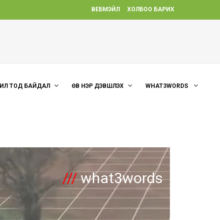
ВЕБМЭЙЛ
ХОЛБОО БАРИХ
ИЛ ТОД БАЙДАЛ
ӨВ НЭР ДЭВШҮҮЛЭХ
WHAT3WORDS
///
what3words