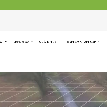
ЭЛ
ҮЙЛЧИЛГЭЭ
СОЁЛЫН ӨВ
МЭРГЭЖИЛ АРГА ЗҮЙ