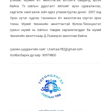
улмаас музейн үйл ажиллагаа зогсонги байдалд хүрсэн
байна. Түүх соёлын дурсгалт зүйлсийг эрэн сурвалжлах,
хадгалж хамгаалж хойч үедээ уламжлуулах үүднээс 2007 онд
Орон нутаг судлах танхимын үйл ажиллагаа сэргэн орон
тооны Музей техникийн ажилтантай болсон.Тосонцэнгэл
сумын музей нь соёлын төвдөө харъяалагддаг ба музей
техникийн ажилтнаар Д.Лхамсүрэн ажиллаж байна.
Цахим шуудангийн хаяг: Lhamaa782@gmail.com
Холбоо барих дугаар: 90979800
what3words хаяг