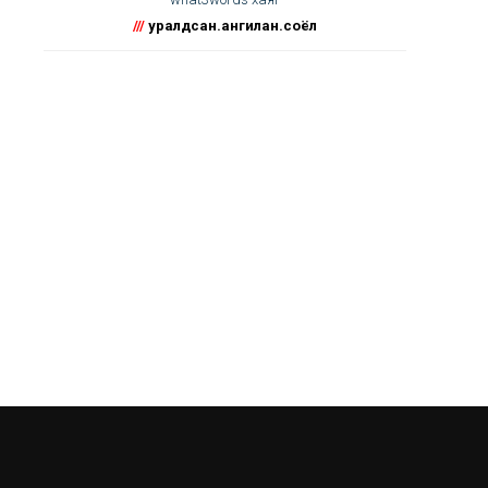
///
уралдсан.ангилан.соёл