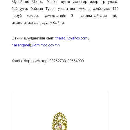
Музей нь Монгол Улсын нутаг дэвсгэр дээр төр улсаа
байгуулж байсан Түрэг угсаатны түүхэнд холбогдох 170
гаруй үзмэр, үзүүллэгийн 3 танхимтайгаар үйл
ажиллагаагаа явуулж байна.
Цахим шуудангийн хаяг:
tnaagi@yahoo.com
,
narangerel@ktm.moc.gov.mn
Холбоо барих дугаар: 99262788, 99664900