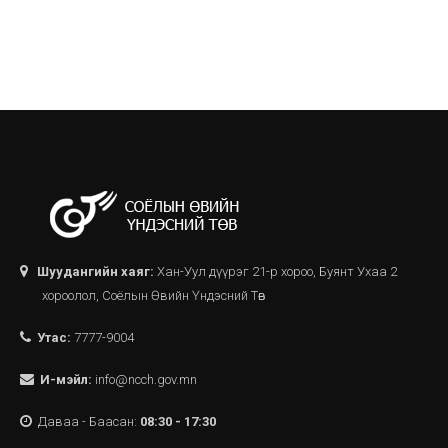
Шуудангийн хаяг:
Хан-Уул дүүрэг 21-р хороо, Буянт Ухаа 2
хороолол, Соёлын Өвийн Үндэсний Төв
Утас:
7777-9004
И-мэйл:
info@ncch.gov.mn
Даваа - Баасан:
08:30 - 17:30