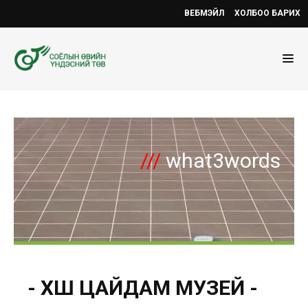
ВЕБМЭЙЛ
ХОЛБОО БАРИХ
///
what3words
- ХӨШӨӨ ЦАЙДАМ МУЗЕЙ -