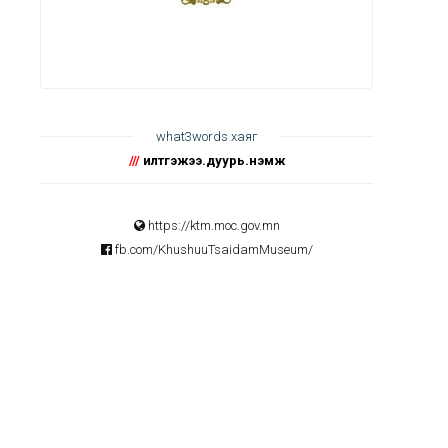
what3words хаяг
///
илтгэжээ.дуурь.нэмж
https://ktm.moc.gov.mn
fb.com/KhushuuTsaidamMuseum/