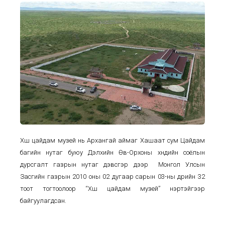
Хөшөө цайдам музей нь Архангай аймаг Хашаат сум Цайдам
багийн нутаг буюу Дэлхийн Өв-Орхоны хөндийн соёлын
дурсгалт газрын нутаг дэвсгэр дээр Монгол Улсын
Засгийн газрын 2010 оны 02 дугаар сарын 03-ны өдрийн 32
тоот тогтоолоор “Хөшөө цайдам музей” нэртэйгээр
байгуулагдсан.