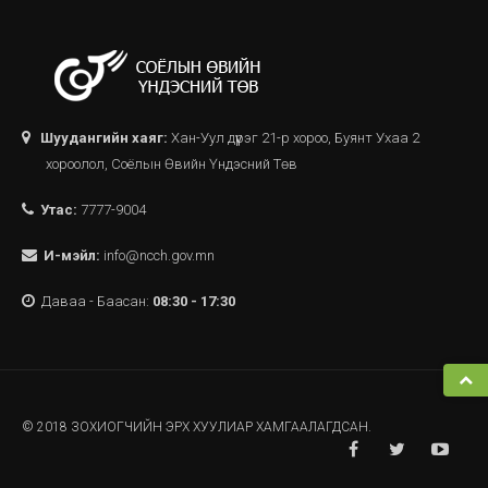
Шуудангийн хаяг:
Хан-Уул дүүрэг 21-р хороо, Буянт Ухаа 2
хороолол, Соёлын Өвийн Үндэсний Төв
Утас:
7777-9004
И-мэйл:
info@ncch.gov.mn
Даваа - Баасан:
08:30 - 17:30
© 2018 ЗОХИОГЧИЙН ЭРХ ХУУЛИАР ХАМГААЛАГДСАН.