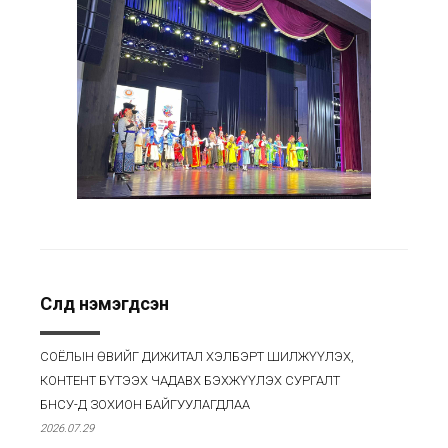
Сүүлд нэмэгдсэн
СОЁЛЫН ӨВИЙГ ДИЖИТАЛ ХЭЛБЭРТ ШИЛЖҮҮЛЭХ,
КОНТЕНТ БҮТЭЭХ ЧАДАВХ БЭХЖҮҮЛЭХ СУРГАЛТ
БНСУ-Д ЗОХИОН БАЙГУУЛАГДЛАА
2026.07.29