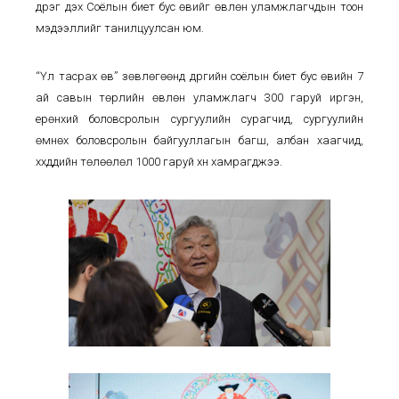
дүүрэг дэх Соёлын биет бус өвийг өвлөн уламжлагчдын тоон
мэдээллийг танилцуулсан юм.
“Үл тасрах өв” зөвлөгөөнд дүүргийн соёлын биет бус өвийн 7
ай савын төрлийн өвлөн уламжлагч 300 гаруй иргэн,
ерөнхий боловсролын сургуулийн сурагчид, сургуулийн
өмнөх боловсролын байгууллагын багш, албан хаагчид,
хүүхдүүдийн төлөөлөл 1000 гаруй хүн хамрагджээ.