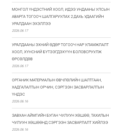
МОНГОЛ ҮНДЭСТНИЙ ХООЛ, ИДЭЭ УНДААНЫ УЛСЫН
АВАРГА ТОГООЧ ШАЛГАРУУЛАХ 2 ДАХЬ УДААГИЙН
УРАЛДААН ЭХЭЛЛЭЭ
2026.06.17
УРАЛДААНЫ ЭХНИЙ ӨДӨР ТОГООЧ НАР УЛАМЖЛАЛТ
ХООЛ, ХҮНСНИЙ БҮТЭЭГДЭХҮҮН БОЛОВСРУУЛЖ
ӨРСӨЛДӨВ
2026.06.17
ОРГАНИК МАТЕРИАЛЫН ӨВЧЛӨЛИЙН ШАЛТГААН,
ХАДГАЛАЛТЫН ОРЧИН, СЭРГЭЭН ЗАСВАРЛАЛТЫН
ҮНДЭС
2026.06.16
ЗАВХАН АЙМГИЙН БУГАН ЧУЛУУН ХӨШӨӨ, ТАХИЛЫН
ЧУЛУУН ХӨШӨӨНД СЭРГЭЭН ЗАСВАРЛАЛТ ХИЙЛЭЭ
2026.06.16