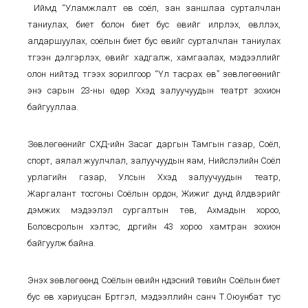
Иймд “Уламжлалт өв соёл, зан заншлаа сурталчлан
таниулах, биет болон биет бус өвийг илрүүлэх, өвлүүлэх,
алдаршуулах, соёлын биет бус өвийг сурталчлан таниулах
түгээн дэлгэрүүлэх, өвийг хадгалж, хамгаалах, мэдээллийг
олон нийтэд түгээх зорилгоор “Үл тасрах өв” зөвлөгөөнийг
энэ сарын 23-ны өдөр Хүүхэд залуучуудын театрт зохион
байгууллаа.
Зөвлөгөөнийг СХД-ийн Засаг даргын Тамгын газар, Соёл,
спорт, аялал жуулчлал, залуучуудын яам, Нийслэлийн Соёл
урлагийн газар, Улсын Хүүхэд залуучуудын театр,
Жаргалант тосгоны Соёлын ордон, Жижиг дунд үйлдвэрийг
дэмжих мэдээлэл сургалтын төв, Ахмадын хороо,
Боловсролын хэлтэс, дүүргийн 43 хороо хамтран зохион
байгуулж байна.
Энэхүү зөвлөгөөнд Соёлын өвийн үндэсний төвийн Соёлын биет
бус өв хариуцсан Бүртгэл, мэдээллийн санч Т.Оюунбат тус