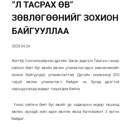
“ҮЛ ТАСРАХ ӨВ”
ЗӨВЛӨГӨӨНИЙГ ЗОХИОН
БАЙГУУЛЛАА
2025.04.24
Жил бүр Сонгинохайрхан дүүргийн Засаг даргын Тамгын газар
соёлын биет бус өвийн өвлөн уламжлагчдын зөвлөгөөнийг
зохион байгуулдаг уламжлалтай. Дүүргийн хэмжээнд 330
гаруй өвлөн уламжлагч байдаг нь бусад дүүрэгтэй
харьцуулахад өндөрт тооцогдож байна.
Үүнээс соёлын биет бус өвийг ур чадварын өндөр түвшинд
өвлөн, ирээдүй хойч үедээ өвлүүлж яваа батламжит 3 иргэн
байдаг.