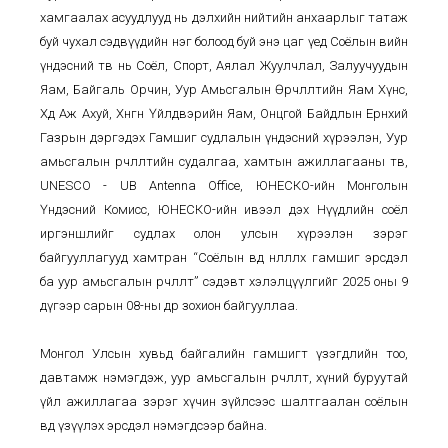
хамгаалах асуудлууд нь дэлхийн нийтийн анхаарлыг татаж
буй чухал сэдвүүдийн нэг болоод буй энэ цаг үед Соёлын өвийн
үндэсний төв нь Соёл, Спорт, Аялал Жуулчлал, Залуучуудын
Яам, Байгаль Орчин, Уур Амьсгалын Өөрчлөлтийн Яам Хүнс,
Хөдөө Аж Ахуй, Хөнгөн Үйлдвэрийн Яам, Онцгой Байдлын Ерөнхий
Газрын дэргэдэх Гамшиг судлалын үндэсний хүрээлэн, Уур
амьсгалын өөрчлөлтийн судалгаа, хамтын ажиллагааны төв,
UNESCO - UB Antenna Office, ЮНЕСКО-ийн Монголын
Үндэсний Комисс, ЮНЕСКО-ийн ивээл дэх Нүүдлийн соёл
иргэншлийг судлах олон улсын хүрээлэн зэрэг
байгууллагууд хамтран “Соёлын өвд нөлөөлөлх гамшиг эрсдэл
ба уур амьсгалын өөрчлөлт” сэдэвт хэлэлцүүлгийг 2025 оны 9
дүгээр сарын 08-ны өдөр зохион байгууллаа.
Монгол Улсын хувьд байгалийн гамшигт үзэгдлийн тоо,
давтамж нэмэгдэж, уур амьсгалын өөрчлөлт, хүний буруутай
үйл ажиллагаа зэрэг хүчин зүйлсээс шалтгаалан соёлын
өвд үзүүлэх эрсдэл нэмэгдсээр байна.