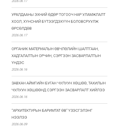
2026.06.17
УРАЛДААНЫ ЭХНИЙ ӨДӨР ТОГООЧ НАР УЛАМЖЛАЛТ
ХООЛ, ХҮНСНИЙ БҮТЭЭГДЭХҮҮН БОЛОВСРУУЛЖ
ӨРСӨЛДӨВ
2026.06.17
ОРГАНИК МАТЕРИАЛЫН ӨВЧЛӨЛИЙН ШАЛТГААН,
ХАДГАЛАЛТЫН ОРЧИН, СЭРГЭЭН ЗАСВАРЛАЛТЫН
ҮНДЭС
2026.06.16
ЗАВХАН АЙМГИЙН БУГАН ЧУЛУУН ХӨШӨӨ, ТАХИЛЫН
ЧУЛУУН ХӨШӨӨНД СЭРГЭЭН ЗАСВАРЛАЛТ ХИЙЛЭЭ
2026.06.16
“АРХИТЕКТУРЫН БАРИМТАТ ӨВ” ҮЗЭСГЭЛЭНГ
НЭЭЛЭЭ
2026.06.09