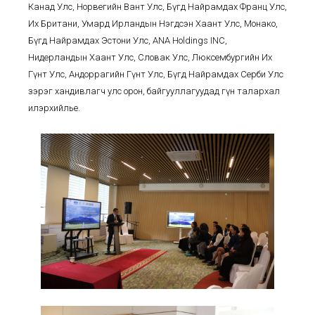
Канад Улс, Норвегийн Вант Улс, Бүгд Найрамдах Франц Улс,
Их Британи, Умард Ирландын Нэгдсэн Хаант Улс, Монако,
Бүгд Найрамдах Эстони Улс, ANA Holdings INC,
Нидерландын Хаант Улс, Словак Улс, Люксембургийн Их
Гүнт Улс, Андоррагийн Гүнт Улс, Бүгд Найрамдах Серби Улс
зэрэг хандивлагч улс орон, байгууллагуудад гүн талархал
илэрхийлье.