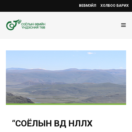
ВЕБМЭЙЛ
ХОЛБОО БАРИХ
“СОЁЛЫН ӨВД НӨЛӨӨЛӨХ