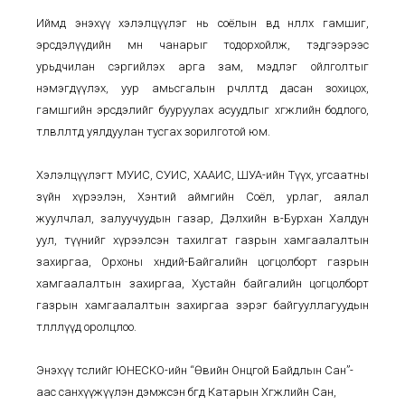
Иймд энэхүү хэлэлцүүлэг нь соёлын өвд нөлөөлөх гамшиг,
эрсдэлүүдийн мөн чанарыг тодорхойлж, тэдгээрээс
урьдчилан сэргийлэх арга зам, мэдлэг ойлголтыг
нэмэгдүүлэх, уур амьсгалын өөрчлөлтөд дасан зохицох,
гамшгийн эрсдэлийг бууруулах асуудлыг хөгжлийн бодлого,
төлөвлөлтөд уялдуулан тусгах зорилготой юм.
Хэлэлцүүлэгт МУИС, СУИС, ХААИС, ШУА-ийн Түүх, угсаатны
зүйн хүрээлэн, Хэнтий аймгийн Соёл, урлаг, аялал
жуулчлал, залуучуудын газар, Дэлхийн өв-Бурхан Халдун
уул, түүнийг хүрээлсэн тахилгат газрын хамгаалалтын
захиргаа, Орхоны хөндий-Байгалийн цогцолборт газрын
хамгаалалтын захиргаа, Хустайн байгалийн цогцолборт
газрын хамгаалалтын захиргаа зэрэг байгууллагуудын
төлөөллүүд оролцлоо.
Энэхүү төслийг ЮНЕСКО-ийн “Өвийн Онцгой Байдлын Сан”-
аас санхүүжүүлэн дэмжсэн бөгөөд Катарын Хөгжлийн Сан,