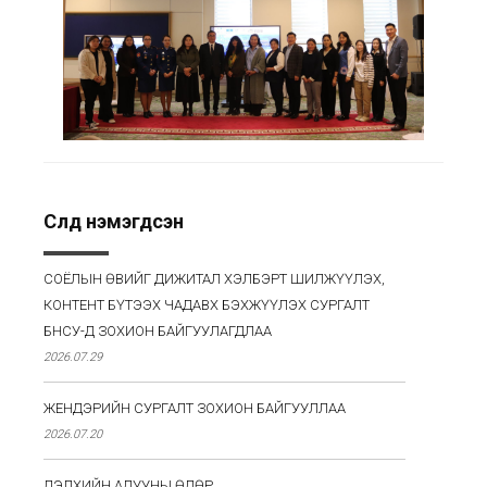
Сүүлд нэмэгдсэн
СОЁЛЫН ӨВИЙГ ДИЖИТАЛ ХЭЛБЭРТ ШИЛЖҮҮЛЭХ,
КОНТЕНТ БҮТЭЭХ ЧАДАВХ БЭХЖҮҮЛЭХ СУРГАЛТ
БНСУ-Д ЗОХИОН БАЙГУУЛАГДЛАА
2026.07.29
ЖЕНДЭРИЙН СУРГАЛТ ЗОХИОН БАЙГУУЛЛАА
2026.07.20
ДЭЛХИЙН АДУУНЫ ӨДӨР