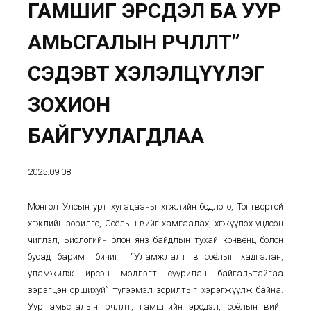
ГАМШИГ ЭРСДЭЛ БА УУР
АМЬСГАЛЫН ӨӨРЧЛӨЛТ”
СЭДЭВТ ХЭЛЭЛЦҮҮЛЭГ
ЗОХИОН
БАЙГУУЛАГДЛАА
2025.09.08
Монгол Улсын урт хугацааны хөгжлийн бодлого, Тогтвортой
хөгжлийн зорилго, Соёлын өвийг хамгаалах, хөгжүүлэх үндсэн
чиглэл, Биологийн олон янз байдлын тухай конвенц болон
бусад баримт бичигт “Уламжлалт өв соёлыг хадгалан,
уламжилж ирсэн мэдлэгт суурилан байгальтайгаа
зэрэгцэн оршихуй” түгээмэл зорилтыг хэрэгжүүлж байна.
Уур амьсгалын өөрчлөлт, гамшгийн эрсдэл, соёлын өвийг