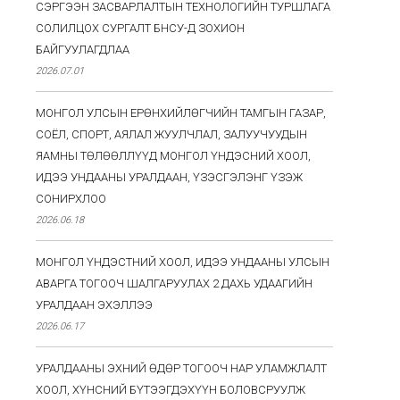
СЭРГЭЭН ЗАСВАРЛАЛТЫН ТЕХНОЛОГИЙН ТУРШЛАГА
СОЛИЛЦОХ СУРГАЛТ БНСУ-Д ЗОХИОН
БАЙГУУЛАГДЛАА
2026.07.01
МОНГОЛ УЛСЫН ЕРӨНХИЙЛӨГЧИЙН ТАМГЫН ГАЗАР,
СОЁЛ, СПОРТ, АЯЛАЛ ЖУУЛЧЛАЛ, ЗАЛУУЧУУДЫН
ЯАМНЫ ТӨЛӨӨЛЛҮҮД МОНГОЛ ҮНДЭСНИЙ ХООЛ,
ИДЭЭ УНДААНЫ УРАЛДААН, ҮЗЭСГЭЛЭНГ ҮЗЭЖ
СОНИРХЛОО
2026.06.18
МОНГОЛ ҮНДЭСТНИЙ ХООЛ, ИДЭЭ УНДААНЫ УЛСЫН
АВАРГА ТОГООЧ ШАЛГАРУУЛАХ 2 ДАХЬ УДААГИЙН
УРАЛДААН ЭХЭЛЛЭЭ
2026.06.17
УРАЛДААНЫ ЭХНИЙ ӨДӨР ТОГООЧ НАР УЛАМЖЛАЛТ
ХООЛ, ХҮНСНИЙ БҮТЭЭГДЭХҮҮН БОЛОВСРУУЛЖ