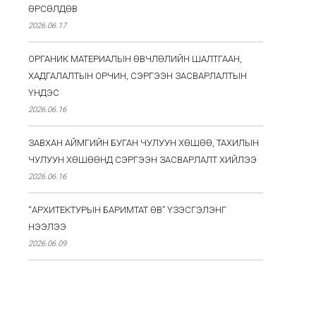
ӨРСӨЛДӨВ
2026.06.17
ОРГАНИК МАТЕРИАЛЫН ӨВЧЛӨЛИЙН ШАЛТГААН,
ХАДГАЛАЛТЫН ОРЧИН, СЭРГЭЭН ЗАСВАРЛАЛТЫН
ҮНДЭС
2026.06.16
ЗАВХАН АЙМГИЙН БУГАН ЧУЛУУН ХӨШӨӨ, ТАХИЛЫН
ЧУЛУУН ХӨШӨӨНД СЭРГЭЭН ЗАСВАРЛАЛТ ХИЙЛЭЭ
2026.06.16
“АРХИТЕКТУРЫН БАРИМТАТ ӨВ” ҮЗЭСГЭЛЭНГ
НЭЭЛЭЭ
2026.06.09