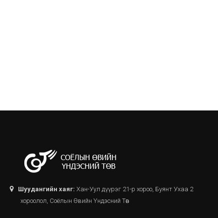
Шуудангийн хаяг:
Хан-Уул дүүрэг 21-р хороо, Буянт Ухаа 2
хороолол, Соёлын Өвийн Үндэсний Төв