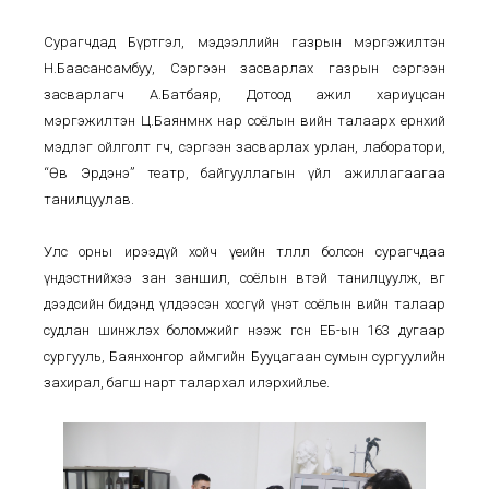
Сурагчдад Бүртгэл, мэдээллийн газрын мэргэжилтэн
Н.Баасансамбуу, Сэргээн засварлах газрын сэргээн
засварлагч А.Батбаяр, Дотоод ажил хариуцсан
мэргэжилтэн Ц.Баянмөнх нар соёлын өвийн талаарх ерөнхий
мэдлэг ойлголт өгч, сэргээн засварлах урлан, лаборатори,
“Өв Эрдэнэ” театр, байгууллагын үйл ажиллагаагаа
танилцуулав.
Улс орны ирээдүй хойч үеийн төлөөлөл болсон сурагчдаа
үндэстнийхээ зан заншил, соёлын өвтэй танилцуулж, өвгө
дээдсийн бидэнд үлдээсэн хосгүй үнэт соёлын өвийн талаар
судлан шинжлэх боломжийг нээж өгсөн ЕБ-ын 163 дугаар
сургууль, Баянхонгор аймгийн Бууцагаан сумын сургуулийн
захирал, багш нарт талархал илэрхийлье.