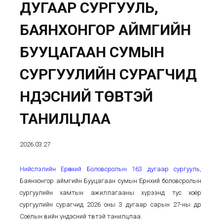
ДУГААР СУРГУУЛЬ,
БАЯНХОНГОР АЙМГИЙН
БУУЦАГААН СУМЫН
СУРГУУЛИЙН СУРАГЧИД
ҮНДЭСНИЙ ТӨВТЭЙ
ТАНИЛЦЛАА
2026.03.27
Нийслэлийн Ерөнхий Боловсролын 163 дугаар сургууль
,
Баянхонгор аймгийн Бууцагаан сумын Ерөнхий боловсролын
сургуулийн хамтын ажиллагааны хүрээнд тус хоёр
сургуулийн сурагчид 2026 оны 3 дугаар сарын 27-ны өдөр
Соёлын өвийн үндэсний төвтэй танилцлаа.