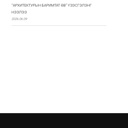
“АРХИТЕКТУРЫН БАРИМТАТ ӨВ” ҮЗЭСГЭЛЭНГ
НЭЭЛЭЭ
2026.06.09