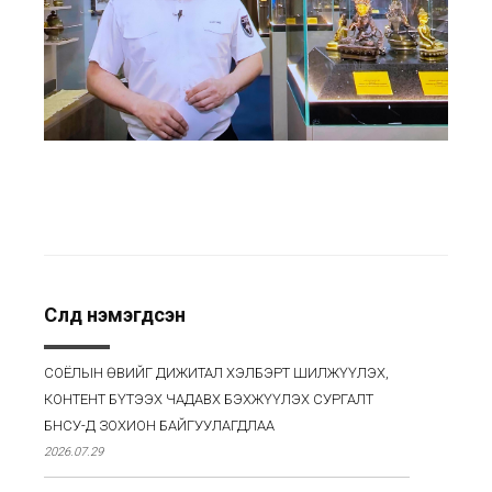
Сүүлд нэмэгдсэн
СОЁЛЫН ӨВИЙГ ДИЖИТАЛ ХЭЛБЭРТ ШИЛЖҮҮЛЭХ,
КОНТЕНТ БҮТЭЭХ ЧАДАВХ БЭХЖҮҮЛЭХ СУРГАЛТ
БНСУ-Д ЗОХИОН БАЙГУУЛАГДЛАА
2026.07.29