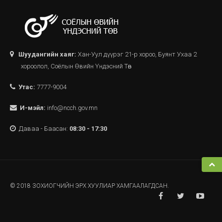
Шуудангийн хаяг:
Хан-Уул дүүрэг 21-р хороо, Буянт Ухаа 2
хороолол, Соёлын Өвийн Үндэсний Төв
Утас:
7777-9004
И-мэйл:
info@ncch.gov.mn
Даваа - Баасан:
08:30 - 17:30
© 2018 ЗОХИОГЧИЙН ЭРХ ХУУЛИАР ХАМГААЛАГДСАН.