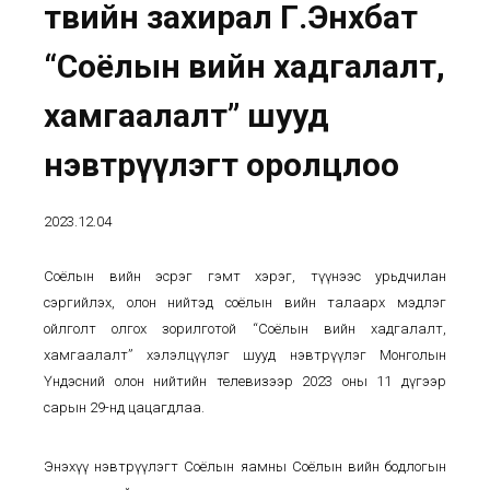
төвийн захирал Г.Энхбат
“Соёлын өвийн хадгалалт,
хамгаалалт” шууд
нэвтрүүлэгт оролцлоо
2023.12.04
Соёлын өвийн эсрэг гэмт хэрэг, түүнээс урьдчилан
сэргийлэх, олон нийтэд соёлын өвийн талаарх мэдлэг
ойлголт олгох зорилготой “Соёлын өвийн хадгалалт,
хамгаалалт” хэлэлцүүлэг шууд нэвтрүүлэг Монголын
Үндэсний олон нийтийн телевизээр 2023 оны 11 дүгээр
сарын 29-нд цацагдлаа.
Энэхүү нэвтрүүлэгт Соёлын яамны Соёлын өвийн бодлогын