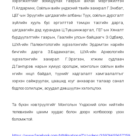
хэрэгжилтийг зохицуулах газрын ахлах мэргэжилтэн
П.Алдармөнх, Соёлын өвийн үндэсний төвийн захирал Г.Энхбат,
ЦЕГ-ын Эрүүгийн цагдаагийн албаны Түүх, соёлын дурсгалт
зүйлийн хууль бус эргэлттэй тэмцэх тасгийн дарга,
цагдаагийн дэд хурандаа Ц.Түвшинжаргал, ГЕГ-ын Хяналт
бүрдүүлэлтийн газрын, Гаалийн улсын байцаагч Э.Одбаяр,
ШУА-ийн Палеонтологийн хүрээлэнгийн Эрдэмтэн нарийн
бичгийн дарга З.Бадамхатан, ШУА-ийн Археологийн
хүрээлэнгийн захирал Г.Эрэгзэн, хөгжим судлаач
Д.Ганпүрэв нарын хүмүүс оролцож, монголын соёлын өвийн
өнөөгийн нөхцөл байдал, түүнийг хадгалалт хамгаалалтыг
хэрхэн сайжруулах, цаашид юуг анхаарах талаар санал
бодлоо солилцож, асуудал дэвшүүлэн хэлэлцлээ.
Та бүхэн нэвтрүүлгийг Монголын Үндэсний олон нийтийн
телевизийн цахим хуудас болон доорх холбоосоор үзэх
боломжтой.
https://www.facebook.com/MNBnationalTV/videos/359766556572597