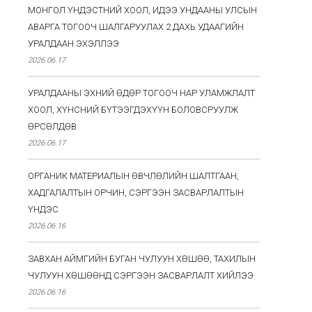
МОНГОЛ ҮНДЭСТНИЙ ХООЛ, ИДЭЭ УНДААНЫ УЛСЫН
АВАРГА ТОГООЧ ШАЛГАРУУЛАХ 2 ДАХЬ УДААГИЙН
УРАЛДААН ЭХЭЛЛЭЭ
2026.06.17
УРАЛДААНЫ ЭХНИЙ ӨДӨР ТОГООЧ НАР УЛАМЖЛАЛТ
ХООЛ, ХҮНСНИЙ БҮТЭЭГДЭХҮҮН БОЛОВСРУУЛЖ
ӨРСӨЛДӨВ
2026.06.17
ОРГАНИК МАТЕРИАЛЫН ӨВЧЛӨЛИЙН ШАЛТГААН,
ХАДГАЛАЛТЫН ОРЧИН, СЭРГЭЭН ЗАСВАРЛАЛТЫН
ҮНДЭС
2026.06.16
ЗАВХАН АЙМГИЙН БУГАН ЧУЛУУН ХӨШӨӨ, ТАХИЛЫН
ЧУЛУУН ХӨШӨӨНД СЭРГЭЭН ЗАСВАРЛАЛТ ХИЙЛЭЭ
2026.06.16