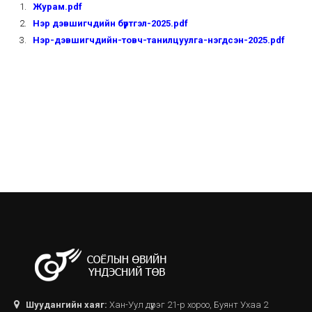
Журам.pdf
Нэр дэвшигчдийн бүртгэл-2025.pdf
Нэр-дэвшигчдийн-товч-танилцуулга-нэгдсэн-2025.pdf
Шуудангийн хаяг:
Хан-Уул дүүрэг 21-р хороо, Буянт Ухаа 2