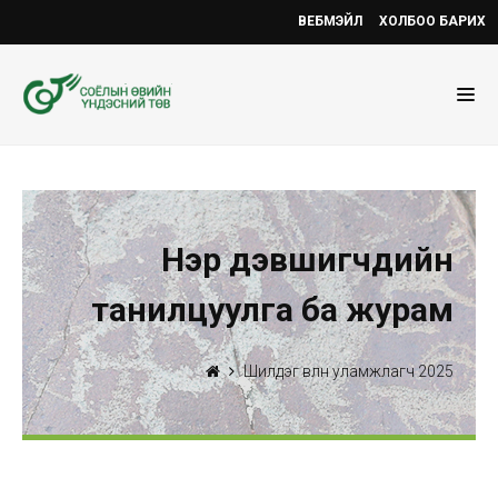
ВЕБМЭЙЛ
ХОЛБОО БАРИХ
Нэр дэвшигчдийн
танилцуулга ба журам
Шилдэг өвлөн уламжлагч 2025