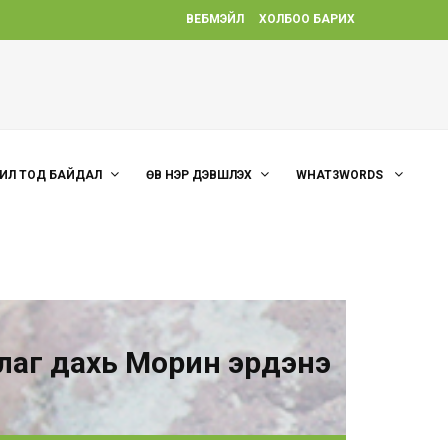
ВЕБМЭЙЛ
ХОЛБОО БАРИХ
ИЛ ТОД БАЙДАЛ
ӨВ НЭР ДЭВШҮҮЛЭХ
WHAT3WORDS
рлаг дахь Морин эрдэнэ