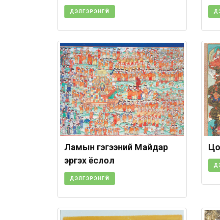
ДЭЛГЭРЭНГҮЙ
Д
Ламын гэгээний Майдар
Цо
эргэх ёслол
Д
ДЭЛГЭРЭНГҮЙ