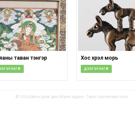
яаны таван тэнгэр
Хос хүрэл морь
ЭЛГЭРЭНГҮЙ
ДЭЛГЭРЭНГҮЙ
© 2026 Шүтээн урлаг дахь Морин эрдэнэ · Гэрэл зургийн үзэсгэлэн