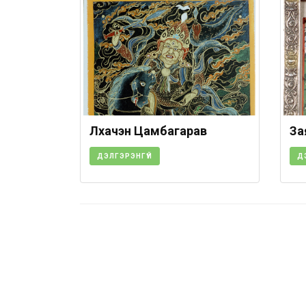
Лхачэн Цамбагарав
За
ДЭЛГЭРЭНГҮЙ
Д