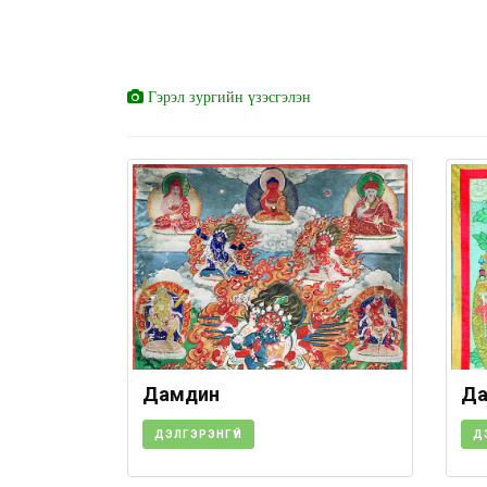
Гэрэл зургийн үзэсгэлэн
Дамдин
Да
ДЭЛГЭРЭНГҮЙ
Д