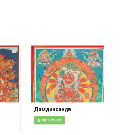
Дамдинсандүв
ДЭЛГЭРЭНГҮЙ