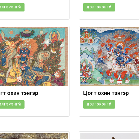
ЭЛГЭРЭНГҮЙ
ДЭЛГЭРЭНГҮЙ
гт oхин тэнгэр
Цогт oхин тэнгэр
ЭЛГЭРЭНГҮЙ
ДЭЛГЭРЭНГҮЙ