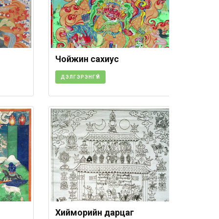
Чойжин сахиус
ДЭЛГЭРЭНГҮЙ
Хийморийн дарцаг