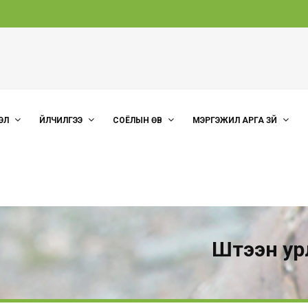
ЭЛ
ҮЙЛЧИЛГЭЭ
СОЁЛЫН ӨВ
МЭРГЭЖИЛ АРГА ЗҮЙ
Шүтээн у