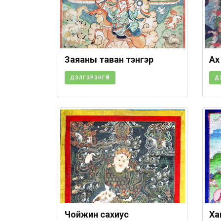
Заяаны таван тэнгэр
Ах
ДЭЛГЭРЭНГҮЙ
Д
Чойжин сахиус
Ха