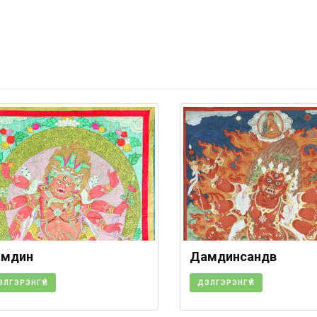
мдин
Дамдинсандүв
ЭЛГЭРЭНГҮЙ
ДЭЛГЭРЭНГҮЙ