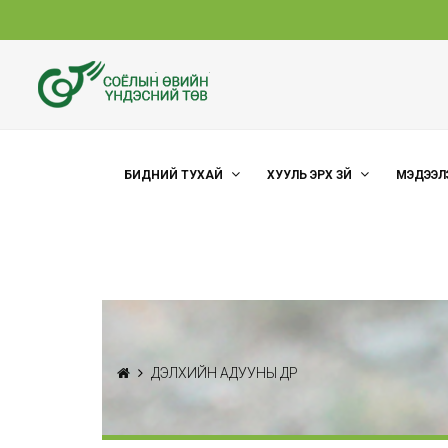
БИДНИЙ ТУХАЙ
ХУУЛЬ ЭРХ ЗҮЙ
МЭДЭЭЛ
ДЭЛХИЙН АДУУНЫ ӨДӨР