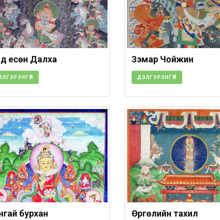
 дүү есөн Далха
Зэмaр Чойжин
ЭЛГЭРЭНГҮЙ
ДЭЛГЭРЭНГҮЙ
нгай бурхан
Өргөлийн тахил