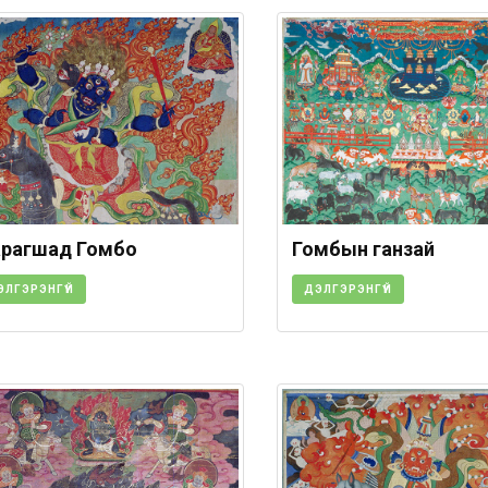
рагшад Гомбо
Гомбын ганзай
ЭЛГЭРЭНГҮЙ
ДЭЛГЭРЭНГҮЙ