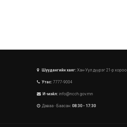
Шуудангийн хаяг:
Хан-Уул дүүрэг 21-р хороо
Утас:
7777-9004
И-мэйл:
info@ncch.gov.mn
Даваа - Баасан:
08:30 - 17:30