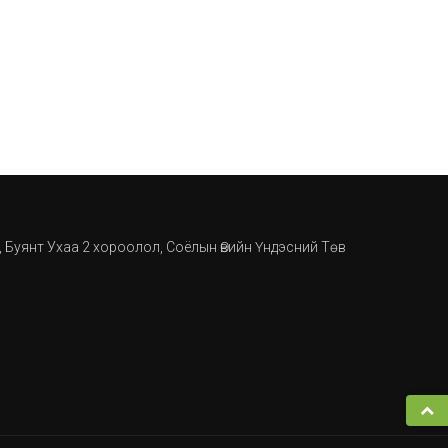
, Буянт Ухаа 2 хороолол, Соёлын Өвийн Үндэсний Төв