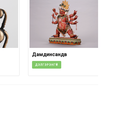
Дамдинсандүв
ДЭЛГЭРЭНГҮЙ