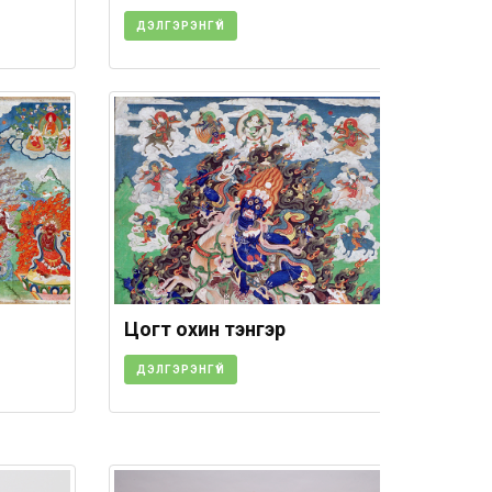
ДЭЛГЭРЭНГҮЙ
Цогт oхин тэнгэр
ДЭЛГЭРЭНГҮЙ