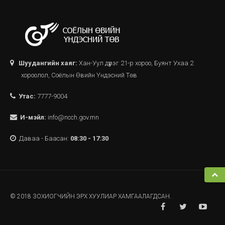
Шуудангийн хаяг:
Хан-Уул дүүрэг 21-р хороо, Буянт Ухаа 2
хороолол, Соёлын Өвийн Үндэсний Төв
Утас:
7777-9004
И-мэйл:
info@ncch.gov.mn
Даваа - Баасан:
08:30 - 17:30
© 2018 ЗОХИОГЧИЙН ЭРХ ХУУЛИАР ХАМГААЛАГДСАН.