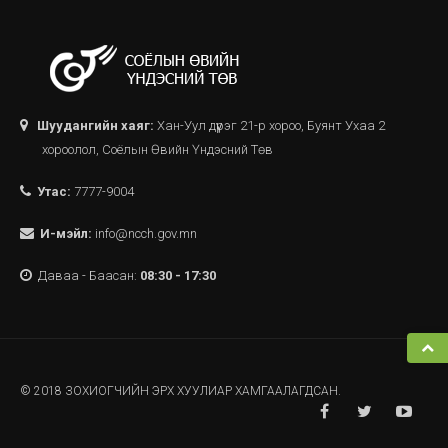
Шуудангийн хаяг:
Хан-Уул дүүрэг 21-р хороо, Буянт Ухаа 2
хороолол, Соёлын Өвийн Үндэсний Төв
Утас:
7777-9004
И-мэйл:
info@ncch.gov.mn
Даваа - Баасан:
08:30 - 17:30
© 2018 ЗОХИОГЧИЙН ЭРХ ХУУЛИАР ХАМГААЛАГДСАН.