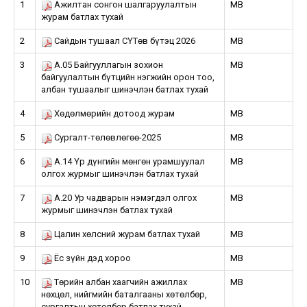
1
Ажилтан сонгон шалгаруулалтын
MB
журам батлах тухай
2
Сайдын тушаал СӨҮТөв бүтэц 2026
MB
3
А.05 Байгууллагын зохион
MB
байгуулалтын бүтцийн нэгжийн орон тоо,
албан тушаалыг шинэчлэн батлах тухай
4
Хөдөлмөрийн дотоод журам
MB
5
Сургалт-төлөвлөгөө-2025
MB
6
А.14 Үр дүнгийн мөнгөн урамшуулал
MB
олгох журмыг шинэчлэн батлах тухай
7
А.20 Ур чадварын нэмэгдэл олгох
MB
журмыг шинэчлэн батлах тухай
8
Цалин хөлсний журам батлах тухай
MB
9
Ёс зүйн дэд хороо
MB
10
Төрийн албан хаагчийн ажиллах
MB
нөхцөл, нийгмийн баталгааны хөтөлбөр,
сургалтын хөтөлбөр батлах тухай