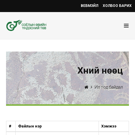
ВЕБМЭЙЛ
ХОЛБОО БАРИХ
Хүний нөөц
Ил тод байдал
#
Файлын нэр
Хэмжээ