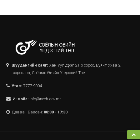
Шуудангийн хаяг:
Хан-Уул дүүрэг 21-р хороо, Буянт Ухаа 2
хороолол, Соёлын Өвийн Үндэсний Төв
Утас:
7777-9004
И-мэйл:
info@ncch.gov.mn
Даваа - Баасан:
08:30 - 17:30