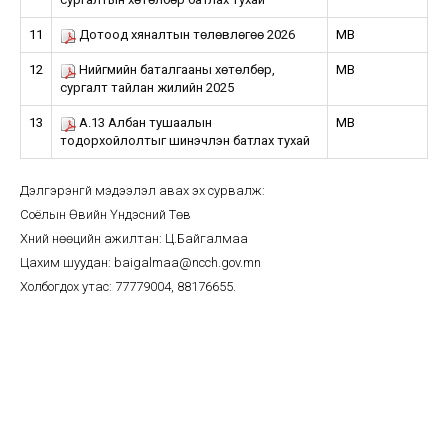
11
Дотоод хяналтын төлөвлөгөө 2026
MB
12
Нийгмийн баталгааны хөтөлбөр,
MB
сургалт тайлан жилийн 2025
13
А.13 Албан тушаалын
MB
тодорхойлолтыг шинэчлэн батлах тухай
Дэлгэрэнгүй мэдээлэл авах эх сурвалж:
Соёлын Өвийн Үндэсний Төв
Хүний нөөцийн ажилтан: Ц.Байгалмаа
Цахим шуудан: baigalmaa@ncch.gov.mn
Холбогдох утас: 77779004, 88176655.