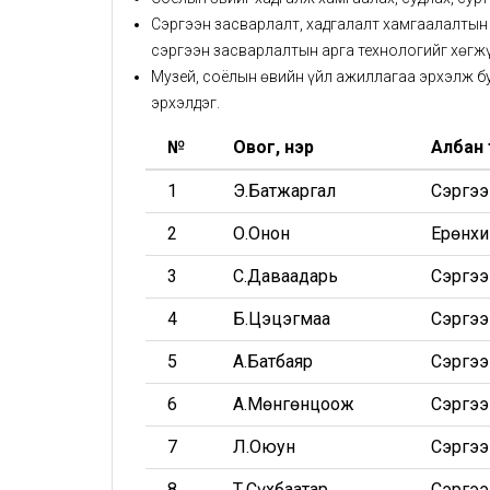
Сэргээн засварлалт, хадгалалт хамгаалалтын
сэргээн засварлалтын арга технологийг хөгжү
Музей, соёлын өвийн үйл ажиллагаа эрхэлж бу
эрхэлдэг.
№
Овог, нэр
Албан
1
Э.Батжаргал
Сэргээ
2
О.Онон
Ерөнхи
3
С.Даваадарь
Сэргээ
4
Б.Цэцэгмаа
Сэргээ
5
А.Батбаяр
Сэргээ
6
А.Мөнгөнцоож
Сэргээ
7
Л.Оюун
Сэргээ
8
Т.Сүхбаатар
Сэргээ