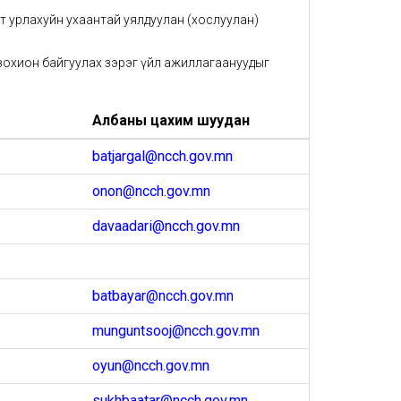
т урлахуйн ухаантай уялдуулан (хослуулан)
 зохион байгуулах зэрэг үйл ажиллагаануудыг
Албаны цахим шуудан
batjargal@ncch.gov.mn
onon@ncch.gov.mn
davaadari@ncch.gov.mn
batbayar@ncch.gov.mn
munguntsooj@ncch.gov.mn
oyun@ncch.gov.mn
sukhbaatar@ncch.gov.mn