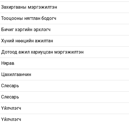
Захиргааны мэргэжилтэн
Тооцооны нягтлан бодогч
Бичиг хэргийн эрхлэгч
Хүний нөөцийн ажилтан
Дотоод ажил хариуцсан мэргэжилтэн
Нярав
Цахилгаанчин
Слесарь
Слесарь
Үйлчлэгч
Үйлчлэгч