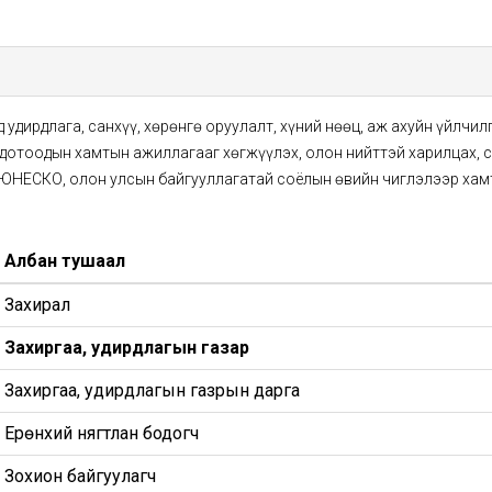
 удирдлага, санхүү, хөрөнгө оруулалт, хүний нөөц, аж ахуйн үйлчил
, дотоодын хамтын ажиллагааг хөгжүүлэх, олон нийттэй харилцах, 
 ЮНЕСКО, олон улсын байгууллагатай соёлын өвийн чиглэлээр хам
Албан тушаал
Захирал
Захиргаа, удирдлагын газар
Захиргаа, удирдлагын газрын дарга
Ерөнхий нягтлан бодогч
Зохион байгуулагч