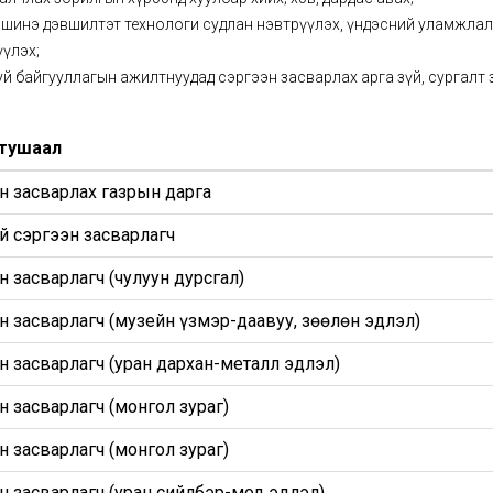
 шинэ дэвшилтэт технологи судлан нэвтрүүлэх, үндэсний уламжлал
үлэх;
й байгууллагын ажилтнуудад сэргээн засварлах арга зүй, сургалт
 тушаал
н засварлах газрын дарга
й сэргээн засварлагч
н засварлагч (чулуун дурсгал)
н засварлагч (музейн үзмэр-даавуу, зөөлөн эдлэл)
н засварлагч (уран дархан-металл эдлэл)
н засварлагч (монгол зураг)
н засварлагч (монгол зураг)
н засварлагч (уран сийлбэр-мод эдлэл)