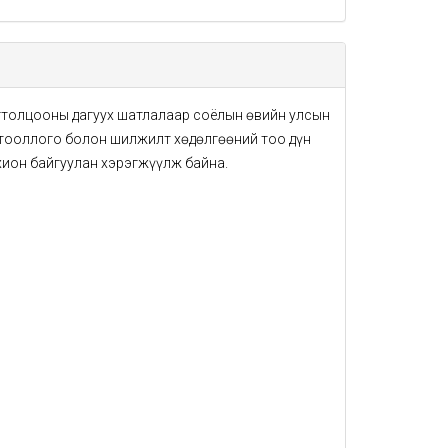
огтолцооны дагуух шатлалаар соёлын өвийн улсын
эг тооллого болон шилжилт хөдөлгөөний тоо дүн
хион байгуулан хэрэгжүүлж байна.