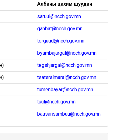
Албаны цахим шуудан
saruul@ncch.gov.mn
ganbat@ncch.gov.mn
torguud@ncch.gov.mn
byambajargal@ncch.gov.mn
н)
tegshjargal@ncch.gov.mn
н)
tsatsralmaral@ncch.gov.mn
tumenbayar@ncch.gov.mn
tuul@ncch.gov.mn
baasansambuu@ncch.gov.mn