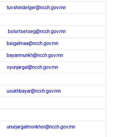
tuvshindelger@ncch.gov.mn
bolortsetseg@ncch.gov.mn
baigalmaa@ncch.gov.mn
bayanmunkh@ncch.gov.mn
oyunjargal@ncch.gov.mn
usukhbayar@ncch.gov.mn
unurjargalmonkhor@ncch.gov.mn