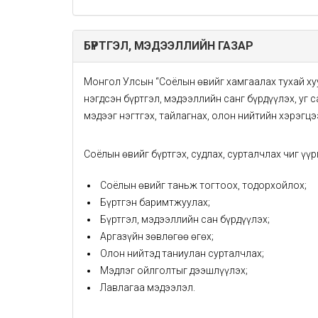
БҮРТГЭЛ, МЭДЭЭЛЛИЙН ГАЗАР
Монгол Улсын “Соёлын өвийг хамгаалах тухай ху
нэгдсэн бүртгэл, мэдээллийн санг бүрдүүлэх, уг
мэдээг нэгтгэх, тайлагнах, олон нийтийн хэрэгц
Соёлын өвийг бүртгэх, судлах, сурталчлах чиг үү
Соёлын өвийг таньж тогтоох, тодорхойлох;
Бүртгэн баримтжуулах;
Бүртгэл, мэдээллийн сан бүрдүүлэх;
Аргазүйн зөвлөгөө өгөх;
Олон нийтэд таниулан сурталчлах;
Мэдлэг ойлголтыг дээшлүүлэх;
Лавлагаа мэдээлэл.