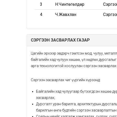
3
Н.Чинтөгөлдөр
Сэргээ
4
Ч.Жавхлан
Сэргээ
СЭРГЭЭН ЗАСВАРЛАХ ГАЗАР
Цагийн эрхээр эвдэрч гэмтсэн мод, чулуу, металл
байгалийн хад чулуун хөшөө, үл хөдлөх дурсгалы
арга технологитой хослуулан сэргээн засварлах
Сэргээн засварлах чиг үүргийн хүрээнд:
Байгалийн хад чулуугаар бүтээгдсэн хөшөө д
засварлах;
Дурсгалт уран барилга, архитектурын дурсгал
барилгын өнгө будгийн сэргээн засварлалтын
Соёлын өвийг хадгалж хамгаалах, судлах, сурт