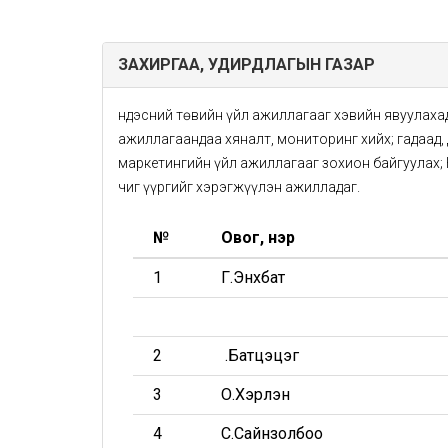
ЗАХИРГАА, УДИРДЛАГЫН ГАЗАР
Үндэсний төвийн үйл ажиллагааг хэвийн явуулахад
ажиллагаандаа хяналт, мониторинг хийх; гадаад
маркетингийн үйл ажиллагааг зохион байгуулах;
чиг үүргийг хэрэгжүүлэн ажилладаг.
№
Овог, нэр
1
Г.Энхбат
2
Ө.Батцэцэг
3
О.Хэрлэн
4
С.Сайнзолбоо