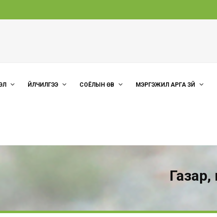
ЭЛ
ҮЙЛЧИЛГЭЭ
СОЁЛЫН ӨВ
МЭРГЭЖИЛ АРГА ЗҮЙ
Газар,