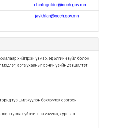
chintuguldur@ncch.gov.mn
javkhlan@ncch.gov.mn
териалаар хийгдсэн үзмэр, эд өлгийн зүйл болон
 мэдлэг, арга ухааныг орчин үеийн дэвшилтэт
аторид түр шилжүүлэн бэхжүүлж сэргээн
влөн туслах үйлчилгээ үзүүлж, дурсгалт