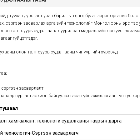
ийд, түүхэн дурсгалт уран барилгын өнгө будаг зэрэг органик боло
ах, сэргээн засварлах арга зүйн технологийг Монгол орны эрс тэс
лон талт суурь судалгаанд суурилсан мэдээллийн сан үүсгэх зам
агааг гүйцэтгэдэг.
хааны олон талт суурь судалгааны чиг үүргийн хүрээнд:
гаа;
 сэргээн засварлалт;
элээр сургалт зохион байгуулах гэсэн үйл ажиллагааг тус тус хэ
 тушаал
алт хамгаалалт, технологи судалгааны газрын дарга
й технологич-Сэргээн засварлагч