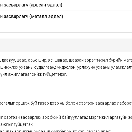
н засварлагч (арьсан эдлэл)
н засварлагч (металл эдлэл)
, даавуу, цаас, арьс шир, яс, шавар, шаазан зэрэг төрөл бүрийн ма
г шинжлэх ухааны судалгаанд үндэслэн, урлахуйн ухааны уламжлалт
 үйл ажиллагааг хийж гүйцэтгэдэг.
урсгалыг оршиж буй газар дээр нь болон сэргээн засварлах лабор
ыг сэргээн засварлах эрх бүхий байгууллагад мэргэжил аргазүйн зө
 ажлыг гүйцэтгэх;
алчлах зорилгын хүрээнд хуулбар хийх; хэв, дардас авах;