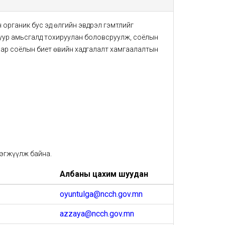
н органик бус эд өлгийн эвдрэл гэмтлийг
 уур амьсгалд тохируулан боловсруулж, соёлын
аар соёлын биет өвийн хадгалалт хамгаалалтын
рэгжүүлж байна.
Албаны цахим шуудан
oyuntulga@ncch.gov.mn
azzaya@ncch.gov.mn