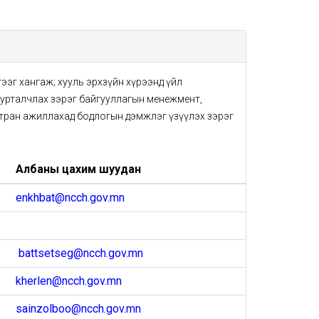
гээг хангаж; хууль эрхзүйн хүрээнд үйл
сурталчлах зэрэг байгууллагын менежмент,
тран ажиллахад бодлогын дэмжлэг үзүүлэх зэрэг
Албаны цахим шуудан
enkhbat@ncch.gov.mn
battsetseg@ncch.gov.mn
kherlen@ncch.gov.mn
sainzolboo@ncch.gov.mn