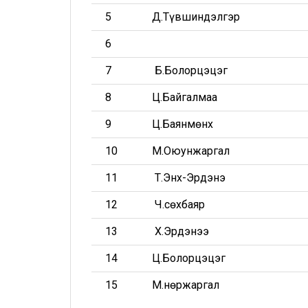
5
Д.Түвшиндэлгэр
6
7
Б.Болорцэцэг
8
Ц.Байгалмаа
9
Ц.Баянмөнх
10
М.Оюунжаргал
11
Т.Энх-Эрдэнэ
12
Ч.Өсөхбаяр
13
Х.Эрдэнээ
14
Ц.Болорцэцэг
15
М.Өнөржаргал