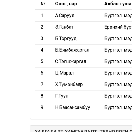
№
Овог, нэр
Албан туша
1
А.Саруул
Бүртгэл, мэ
2
Э.Ганбат
Ерөнхий бүр
3
Б.Торгууд
Бүртгэл, мэ
4
Б.Бямбажаргал
Бүртгэл, мэ
5
С.Тэгшжаргал
Бүртгэл, мэ
6
Ц.Марал
Бүртгэл, мэ
7
Х.Түмэнбаяр
Бүртгэл, мэ
8
Г.Туул
Бүртгэл, мэ
9
Н.Баасансамбуу
Бүртгэл, мэ
ХАДГАЛАЛТ ХАМГААЛАЛТ, ТЕХНОЛОГИ 