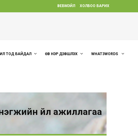
ВЕБМЭЙЛ
ХОЛБОО БАРИХ
ИЛ ТОД БАЙДАЛ
ӨВ НЭР ДЭВШҮҮЛЭХ
WHAT3WORDS
 нэгжийн үйл ажиллагаа