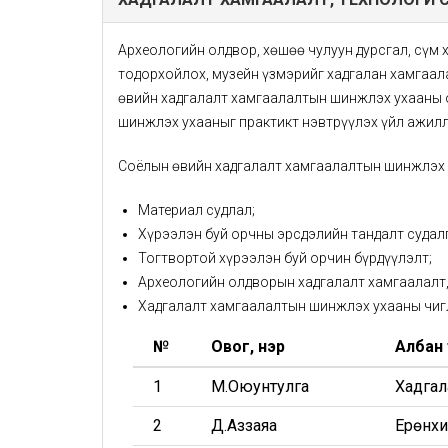
Археологийн олдвор, хөшөө чулуун дурсгал, сүм х
тодорхойлох, музейн үзмэрийг хадгалан хамгаал
өвийн хадгалалт хамгаалалтын шинжлэх ухааны о
шинжлэх ухааныг практикт нэвтрүүлэх үйл ажилл
Соёлын өвийн хадгалалт хамгаалалтын шинжлэх у
Материал судлал;
Хүрээлэн буй орчны эрсдэлийн тандалт судал
Тогтвортой хүрээлэн буй орчин бүрдүүлэлт;
Археологийн олдворын хадгалалт хамгаалалт,
Хадгалалт хамгаалалтын шинжлэх ухааны чигл
№
Овог, нэр
Албан
1
М.Оюунтулга
Хадгал
2
Д.Аззаяа
Ерөнхи