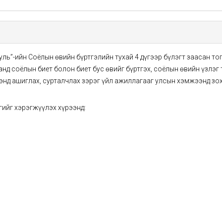
уль”-ийн Соёлын өвийн бүртгэлийн тухай 4 дүгээр бүлэгт заасан т
 санд соёлын биет болон биет бус өвийг бүртгэх, соёлын өвийн үзл
ээнд ашиглах, сурталчлах зэрэг үйл ажиллагааг улсын хэмжээнд зо
ргийг хэрэгжүүлэх хүрээнд: