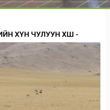
ЙН ХҮН ЧУЛУУН ХӨШӨӨ -