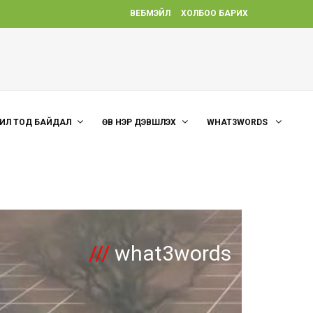
ВЕБМЭЙЛ
ХОЛБОО БАРИХ
ИЛ ТОД БАЙДАЛ
ӨВ НЭР ДЭВШҮҮЛЭХ
WHAT3WORDS
///
what3words