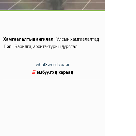
Хамгаалалтын ангилал :
Улсын хамгаалалтад
Төрөл :
Барилга, архитектурын дурсгал
what3words хаяг
///
ембүү.өгөхөд.хараад