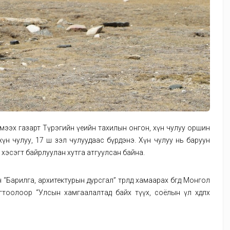
эмээх газарт Түрэгийн үеийн тахилын онгон, хүн чулуу оршин
үн чулуу, 17 ш зэл чулуудаас бүрдэнэ. Хүн чулуу нь баруун
 хэсэгт байрлуулан хутга атгуулсан байна.
 “Барилга, архитектурын дурсгал” төрөлд хамаарах бөгөөд Монгол
тоолоор “Улсын хамгаалалтад байх түүх, соёлын үл хөдлөх