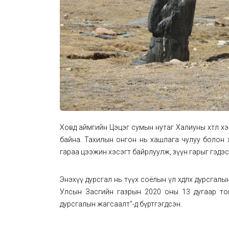
Ховд аймгийн Цэцэг сумын нутаг Халиуны хөтөл х
байна. Тахилын онгон нь хашлага чулуу болон х
гараа цээжин хэсэгт байрлуулж, зүүн гарыг гэдэс
Энэхүү дурсгал нь түүх соёлын үл хөдлөх дурсгалын
Улсын Засгийн газрын 2020 оны 13 дугаар тог
дурсгалын жагсаалт”-д бүртгэгдсэн.