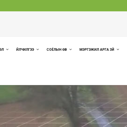
ЭЛ
ҮЙЛЧИЛГЭЭ
СОЁЛЫН ӨВ
МЭРГЭЖИЛ АРГА ЗҮЙ