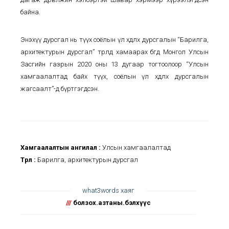
байна.
Энэхүү дурсгал нь түүх соёлын үл хөдлөх дурсгалын “Барилга,
архитектурын дурсгал” төрөлд хамаарах бөгөөд Монгол Улсын
Засгийн газрын 2020 оны 13 дугаар тогтоолоор “Улсын
хамгаалалтад байх түүх, соёлын үл хөдлөх дурсгалын
жагсаалт”-д бүртгэгдсэн.
Хамгаалалтын ангилал :
Улсын хамгаалалтад
Төрөл :
Барилга, архитектурын дурсгал
what3words хаяг
///
болзох.азтаны.бэлхүүс