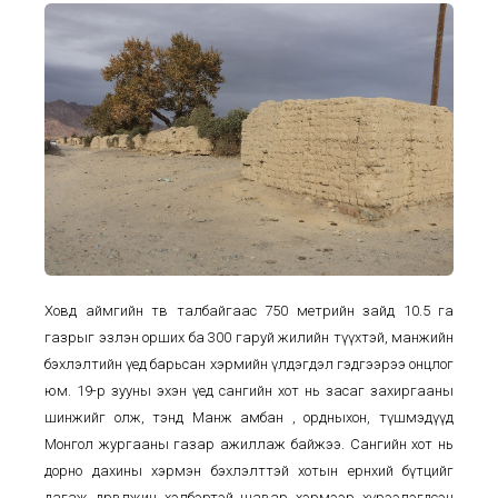
Ховд аймгийн төв талбайгаас 750 метрийн зайд 10.5 га
газрыг эзлэн орших ба 300 гаруй жилийн түүхтэй, манжийн
бэхлэлтийн үед барьсан хэрмийн үлдэгдэл гэдгээрээ онцлог
юм. 19-р зууны эхэн үед сангийн хот нь засаг захиргааны
шинжийг олж, тэнд Манж амбан , ордныхон, түшмэдүүд
Монгол жургааны газар ажиллаж байжээ. Сангийн хот нь
дорно дахины хэрмэн бэхлэлттэй хотын ерөнхий бүтцийг
дагаж дөрвөлжин хэлбэртэй шавар хэрмээр хүрээлэгдсэн