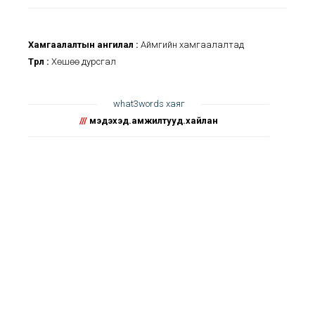
Хамгаалалтын ангилал :
Аймгийн хамгаалалтад
Төрөл :
Хөшөө дурсгал
what3words хаяг
///
мэдэхэд.амжилтууд.хайлан