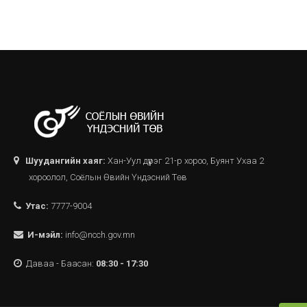
Шуудангийн хаяг:
Хан-Уул дүүрэг 21-р хороо, Буянт Ухаа 2
хороолол, Соёлын Өвийн Үндэсний Төв
Утас:
7777-9004
И-мэйл:
info@ncch.gov.mn
Даваа - Баасан:
08:30 - 17:30