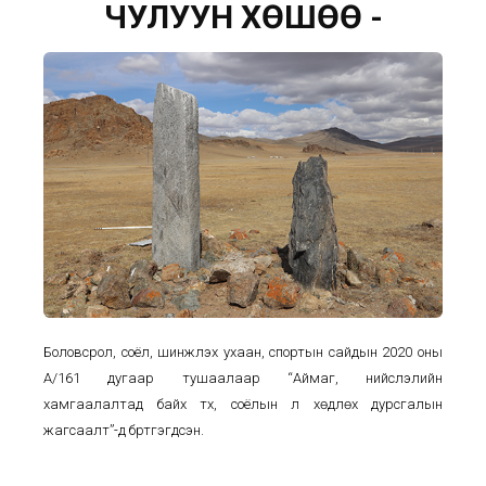
ЧУЛУУН ХӨШӨӨ -
Боловсрол, соёл, шинжлэх ухаан, спортын сайдын 2020 оны
А/161 дугаар тушаалаар “Аймаг, нийслэлийн
хамгаалалтад байх түүх, соёлын үл хөдлөх дурсгалын
жагсаалт”-д бүртгэгдсэн.