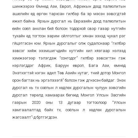
шинжээрээ Өмнөд Ази, Европ, Африкын доод палеолитын
ашелийн үед өргөн тархсан гилбэр ба үзүүр мэсэн зэвсгүүдтэй
ижил байна. Ярхын дурсгал нь Евразийн доод палеолитын
үеийн соёл анхлан бий болсон тодорхой үүсвэр газар нутгийн
тухайн үед тогтсон зарим ойлголтыг хянан үзэхэд чухал үүрэг
гүйцэтгэсэн юм. Ярхын дурсгалыг олж судалснаар “гилбэр
зэвсэг хийж эзэмшигчдийн нутгийн хил хязгаар нэлээд
хэмжээгээр тэлэгдэж “сонгодог” гилбэр зэвсэгтэн гэж
нэрлэгддэг Африк, Баруун европ, Бага Ази, өмнөд
Энэтхэгтэй нэгэн адил Төв Азийн нутаг, түүний дотор Монгол
орон багтах нь эргэлзээгүй” болсон гэж дүгнэсэн байдаг. Энэхүү
дурсгал нь түүх соёлын үл хөдлөх дурсгалын чулуун зэвсгийн
дурсгал төрөлд хамаарах бөгөөд Монгол Улсын Засгийн
газрын 2020 оны 13 дугаар тогтоолоор “Улсын
хамгаалалтад байх түүх, соёлын үл хөдлөх дурсгалын
жагсаалт”-д бүртгэгдсэн.