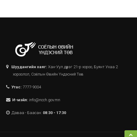
Шуудангийн хаяг:
Хан-Уул дүүрэг 21-р хороо, Буянт Ухаа 2
хороолол, Соёлын Өвийн Үндэсний Төв
Утас:
7777-9004
И-мэйл:
info@ncch.gov.mn
Даваа - Баасан:
08:30 - 17:30