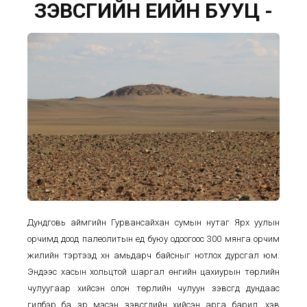
ЗЭВСГИЙН ҮЕИЙН БУУЦ -
Дундговь аймгийн Гурвансайхан сумын нутаг Ярх уулын
орчимд доод палеолитын үед буюу одоогоос 300 мянга орчим
жилийн тэртээд хүн амьдарч байсныг нотлох дурсгал юм.
Эндээс хасын хольцтой шаргал өнгийн цахиурын төрлийн
чулуугаар хийсэн олон төрлийн чулуун зэвсгүүд дундаас
гилбэр ба үзүүр мэсэн зэвсгүүдийн хийсэн арга барил, хэв