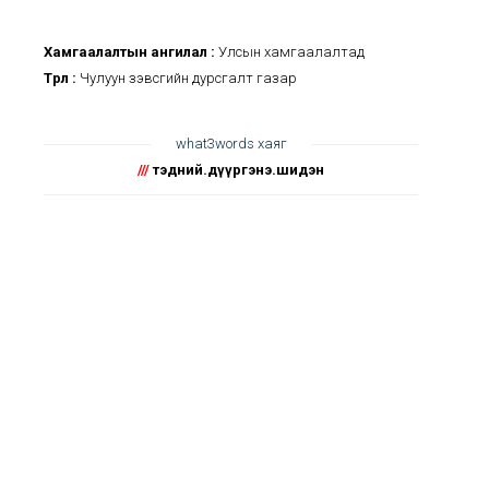
Хамгаалалтын ангилал :
Улсын хамгаалалтад
Төрөл :
Чулуун зэвсгийн дурсгалт газар
what3words хаяг
///
тэдний.дүүргэнэ.шидэн