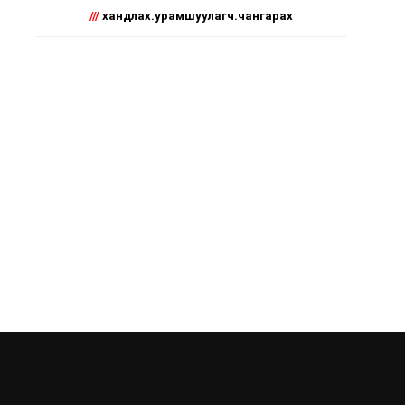
///
хандлах.урамшуулагч.чангарах