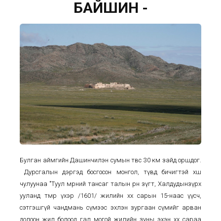
БАЙШИН -
Булган аймгийн Дашинчилэн сумын төвөөс 30 км зайд оршдог.
Дурсгалын дэргэд босгосон монгол, түвд бичигтэй хөшөө
чулуунаа "Туул мөрний тансаг талын өрнө зүгт, Халдудынзүрх
ууланд төмөр үхэр /1601/ жилийн хөхөө сарын 15-наас үүсч,
сэтгэшгүй чандмань сүмээс эхлэн зургаан сүмийг арван
долоон жил болоод гал могой жилийн зуны эхэн хөхөө сараа