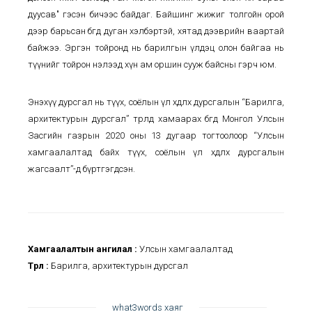
дуусав" гэсэн бичээс байдаг. Байшинг жижиг толгойн орой
дээр барьсан бөгөөд дуган хэлбэртэй, хятад дээврийн ваартай
байжээ. Эргэн тойронд нь барилгын үлдэц олон байгаа нь
түүнийг тойрон нэлээд хүн ам оршин сууж байсны гэрч юм.
Энэхүү дурсгал нь түүх, соёлын үл хөдлөх дурсгалын “Барилга,
архитектурын дурсгал” төрөлд хамаарах бөгөөд Монгол Улсын
Засгийн газрын 2020 оны 13 дугаар тогтоолоор “Улсын
хамгаалалтад байх түүх, соёлын үл хөдлөх дурсгалын
жагсаалт”-д бүртгэгдсэн.
Хамгаалалтын ангилал :
Улсын хамгаалалтад
Төрөл :
Барилга, архитектурын дурсгал
what3words хаяг