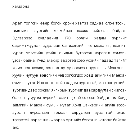
хамарна.
Арал толгойн өвөр болон оройн хэвтээ хаднаа олон тооны
амьтдын зургийг хонхойлон цохиж сийлсэн байдаг.
Эдгээрээс судлаачид 170 орчим хадны зургийг
баримтжуулан судалсан ба ихэнхийг нь мезолит, неолит,
хүрэл зэвсгийн үеийн анчдын бүтээсэн дурсгал хэмээн
үзсэн байна. Үүнд, махир эвэртэй хоёр үхрийн гадаад тэгийг
хөвөөлөн цохиж, эхлээд дутуу орхисон зураг нь Монголын
хуучин чулуун зэвсгийн үед холбогдох Ховд аймгийн Манхан
сумын нутаг Ишгэн толгойн хадны зурагтай, мөн нэг үхрийн
зургийн дээр хожим янгирын зургийг давхардуулан сийлсэн
болон шувууны дүрсийг хамт цоолборлосон байдаг нь Ховд
аймгийн Манхан сумын нутаг Хойд Цэнхэрийн агуйн зосон
зурагт дүрсэлсэн тэмээн хяруулын зурагтай ижил
төсөөтэй зэрэг шинжээрээ эртнийх болохыг нотолж байгаа
аж.