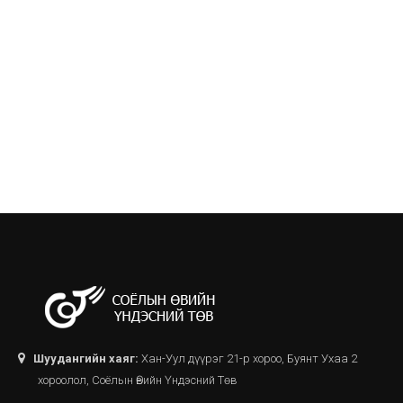
Шуудангийн хаяг:
Хан-Уул дүүрэг 21-р хороо, Буянт Ухаа 2
хороолол, Соёлын Өвийн Үндэсний Төв