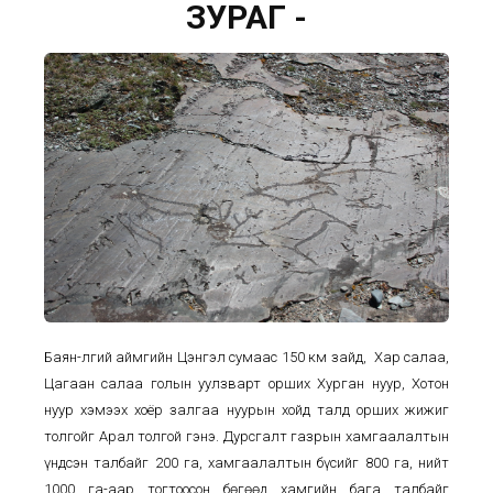
ЗУРАГ -
Баян-Өлгий аймгийн Цэнгэл сумаас 150 км зайд, Хар салаа,
Цагаан салаа голын уулзварт орших Хурган нуур, Хотон
нуур хэмээх хоёр залгаа нуурын хойд талд орших жижиг
толгойг Арал толгой гэнэ. Дурсгалт газрын хамгаалалтын
үндсэн талбайг 200 га, хамгаалалтын бүсийг 800 га, нийт
1000 га-аар тогтоосон бөгөөд хамгийн бага талбайг