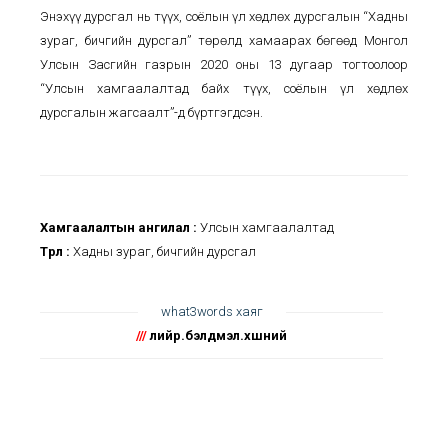
Энэхүү дурсгал нь түүх, соёлын үл хөдлөх дурсгалын “Хадны
зураг, бичгийн дурсгал” төрөлд хамаарах бөгөөд Монгол
Улсын Засгийн газрын 2020 оны 13 дугаар тогтоолоор
“Улсын хамгаалалтад байх түүх, соёлын үл хөдлөх
дурсгалын жагсаалт”-д бүртгэгдсэн.
Хамгаалалтын ангилал :
Улсын хамгаалалтад
Төрөл :
Хадны зураг, бичгийн дурсгал
what3words хаяг
///
лийр.бэлдмэл.хөшөөний