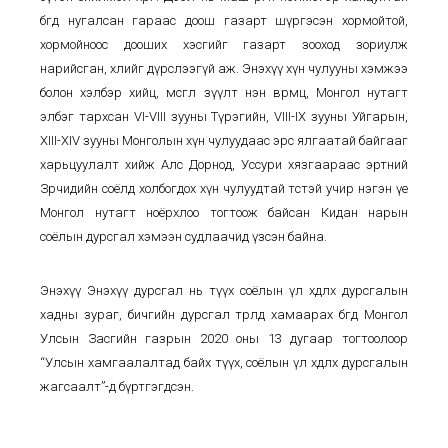
бөгөөд нугалсан гараас доош газарт шүргэсэн хормойтой,
хормойноос дооших хэсгийг газарт зооход зориулж
нарийсган, хөлийг дүрслээгүй аж. Энэхүү хүн чулууны хэмжээ
болон хэлбэр хийц, өмсгөл зүүлт нэн өвөрмөц, Монгол нутагт
элбэг тархсан VI-VIII зууны Түрэгийн, VIII-IX зууны Уйгарын,
XIII-XIV зууны Монголын хүн чулуудаас эрс ялгаатай байгааг
харьцуулалт хийж Алс Дорнод, Уссури хязгаараас эртний
Зөрчидийн соёлд холбогдох хүн чулуудтай төстэй учир нэгэн үе
Монгол нутагт ноёрхлоо тогтоож байсан Кидан нарын
соёлын дурсгал хэмээн судлаачид үзсэн байна.
Энэхүү Энэхүү дурсгал нь түүх соёлын үл хөдлөх дурсгалын
хадны зураг, бичгийн дурсгал төрөлд хамаарах бөгөөд Монгол
Улсын Засгийн газрын 2020 оны 13 дугаар тогтоолоор
“Улсын хамгаалалтад байх түүх, соёлын үл хөдлөх дурсгалын
жагсаалт”-д бүртгэгдсэн.