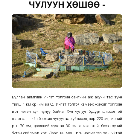
ЧУЛУУН ХӨШӨӨ -
Булган аймгийн Ингэт толгойн сангийн аж ахуйн төвөөс зүүн
тийш 1 км орчим зайд, Ингэт толгой хэмээх жижиг толгойн
өвөрт нэгэн хүн чулуу байна. Хүн чулууг бүдүүн ширхэгтэй
шаргал өнгийн боржин чулуугаар үйлдсэн, өндөр 220 см, мөрний
өргөн 70 см, цээжний зузаан 30 см хэмжээтэй, босоо хүний
бүтэн сийлмэл хөрөг. Дээл нь маш өргөн нэлмэгэр ханцуйтай