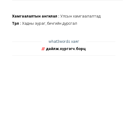
Хамгаалалтын ангилал :
Улсын хамгаалалтад
Төрөл :
Хадны зураг, бичгийн дурсгал
what3words хаяг
///
дайлж.хүргэгч.борц