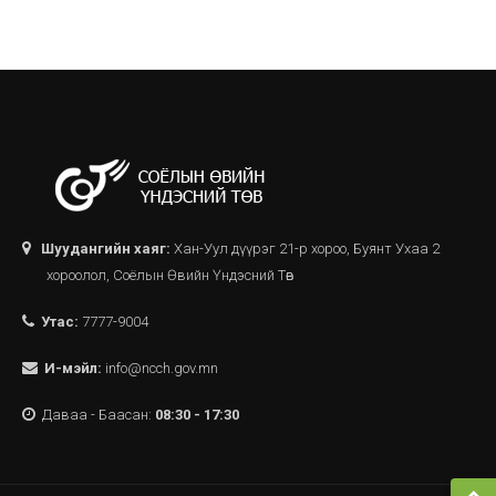
Шуудангийн хаяг:
Хан-Уул дүүрэг 21-р хороо, Буянт Ухаа 2
хороолол, Соёлын Өвийн Үндэсний Төв
Утас:
7777-9004
И-мэйл:
info@ncch.gov.mn
Даваа - Баасан:
08:30 - 17:30