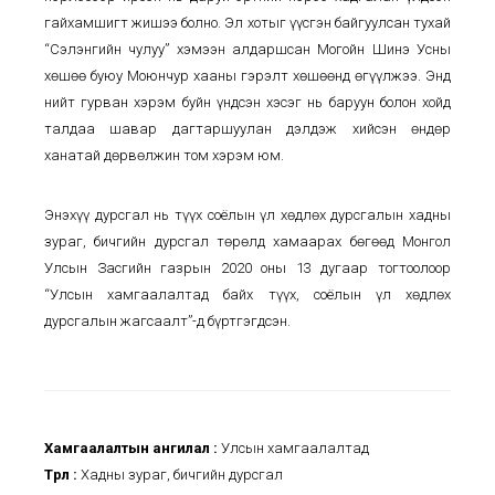
гайхамшигт жишээ болно. Эл хотыг үүсгэн байгуулсан тухай
“Сэлэнгийн чулуу” хэмээн алдаршсан Могойн Шинэ Усны
хөшөө буюу Моюнчур хааны гэрэлт хөшөөнд өгүүлжээ. Энд
нийт гурван хэрэм буйн үндсэн хэсэг нь баруун болон хойд
талдаа шавар дагтаршуулан дэлдэж хийсэн өндөр
ханатай дөрвөлжин том хэрэм юм.
Энэхүү дурсгал нь түүх соёлын үл хөдлөх дурсгалын хадны
зураг, бичгийн дурсгал төрөлд хамаарах бөгөөд Монгол
Улсын Засгийн газрын 2020 оны 13 дугаар тогтоолоор
“Улсын хамгаалалтад байх түүх, соёлын үл хөдлөх
дурсгалын жагсаалт”-д бүртгэгдсэн.
Хамгаалалтын ангилал :
Улсын хамгаалалтад
Төрөл :
Хадны зураг, бичгийн дурсгал