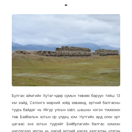
-
Булган аймгийн Хутаг-Өндөр сумын төвөөс баруун тийш 13
км зайд, Сэлэнгэ мөрний хойд хөвөөнд, эртний балгасны
туурь байдаг нь Уйгур улсын соёл, шашны нэгэн томоохон
төв Байбалык хотын ор үлдэц юм. Нутгийн ард олон эрт
цагаас энэ хотын туурийг Бийбулагийн балгас хэмээн
нэрлэсээр ирсэн нь даруй эртний нэрээ хадгалан үлдсэн