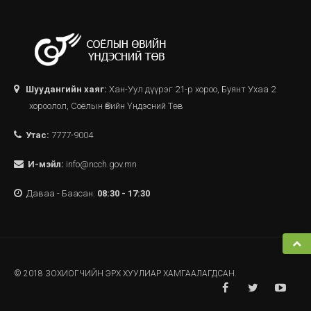
Шуудангийн хаяг:
Хан-Уул дүүрэг 21-р хороо, Буянт Ухаа 2
хороолол, Соёлын Өвийн Үндэсний Төв
Утас:
7777-9004
И-мэйл:
info@ncch.gov.mn
Даваа - Баасан:
08:30 - 17:30
© 2018 ЗОХИОГЧИЙН ЭРХ ХУУЛИАР ХАМГААЛАГДСАН.