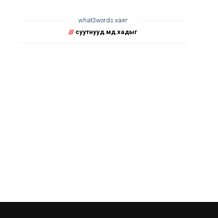
what3words хаяг
///
суутнууд.өмдөө.хадыг