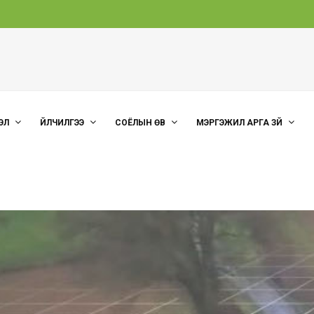
ЭЛ
ҮЙЛЧИЛГЭЭ
СОЁЛЫН ӨВ
МЭРГЭЖИЛ АРГА ЗҮЙ