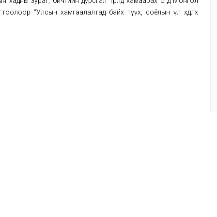
н хадны зураг, бичгийн дурсгал төрөлд хамаарах бөгөөд Монгол
тоолоор “Улсын хамгаалалтад байх түүх, соёлын үл хөдлөх