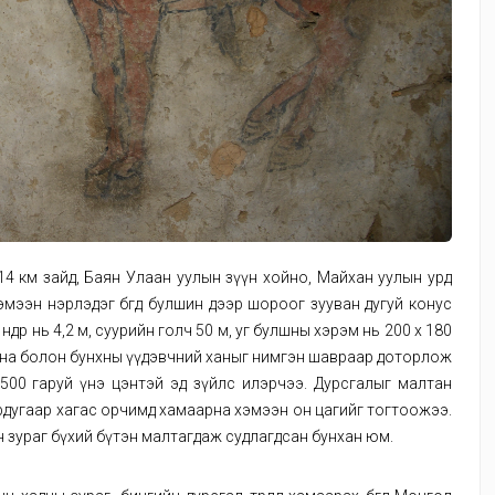
 14 км зайд, Баян Улаан уулын зүүн хойно, Майхан уулын урд
ээн нэрлэдэг бөгөөд булшин дээр шороог зууван дугуй конус
өр нь 4,2 м, суурийн голч 50 м, уг булшны хэрэм нь 200 х 180
хана болон бунхны үүдэвчний ханыг нимгэн шавраар доторлож
 500 гаруй үнэ цэнтэй эд зүйлс илэрчээ. Дурсгалыг малтан
ёрдугаар хагас орчимд хамаарна хэмээн он цагийг тогтоожээ.
н зураг бүхий бүтэн малтагдаж судлагдсан бунхан юм.