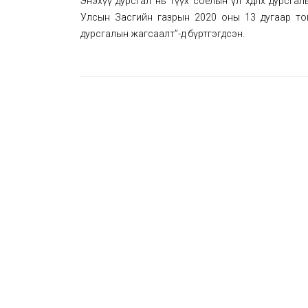
Энэхүү дурсгал нь түүх соёлын үл хөдлөх дурсгалы
Улсын Засгийн газрын 2020 оны 13 дугаар тог
дурсгалын жагсаалт”-д бүртгэгдсэн.