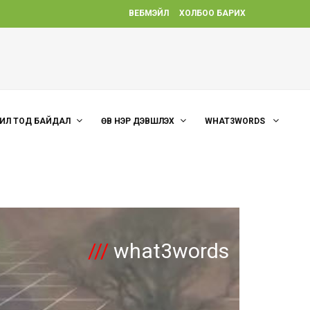
ВЕБМЭЙЛ
ХОЛБОО БАРИХ
ИЛ ТОД БАЙДАЛ
ӨВ НЭР ДЭВШҮҮЛЭХ
WHAT3WORDS
///
what3words