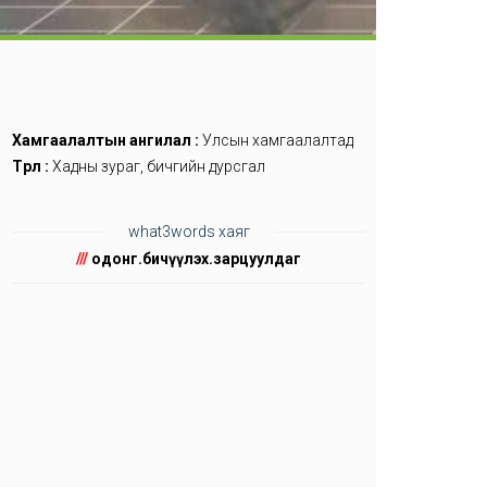
Хамгаалалтын ангилал :
Улсын хамгаалалтад
Төрөл :
Хадны зураг, бичгийн дурсгал
what3words хаяг
///
одонг.бичүүлэх.зарцуулдаг