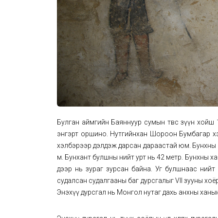
Булган аймгийн Баяннуур сумын төвөөс зүүн хойш
энгэрт оршино. Нутгийнхан Шороон Бумбагар хэм
хэлбэрээр дэлдэж дарсан дараастай юм. Бунхны өнд
м. Бунхант булшны нийт урт нь 42 метр. Бунхны 
дээр нь зураг зурсан байна. Уг булшнаас нийт
судалсан судалгааны баг дурсгалыг VII зууны хо
Энэхүү дурсгал нь Монгол нутаг дахь анхны ханы