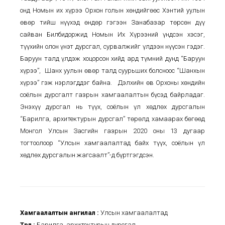
онд Номын их хүрээ Орхон голын хөндийгөөс Хэнтий уулын
өвөр тийш нүүхэд өндөр гэгээн Занабазар төрсөн дүү
сайван Билбидоржид Номын Их Хүрээний үндсэн хэсэг,
түүхийн олон үнэт дурсгал, сурвалжийг үлдээн нүүсэн гэдэг.
Баруун талд үлдэж хоцорсон хийд ард түмний дунд “Баруун
хүрээ”, Шанх уулын өвөр талд суурьших болсноос “Шанхын
хүрээ” гэж нэрлэгддэг байна. Дэлхийн өв Орхоны хөндийн
соёлын дурсгалт газрын хамгаалалтын бүсэд байрладаг.
Энэхүү дурсгал нь түүх, соёлын үл хөдлөх дурсгалын
“Барилга, архитектурын дурсгал” төрөлд хамаарах бөгөөд
Монгол Улсын Засгийн газрын 2020 оны 13 дугаар
тогтоолоор “Улсын хамгаалалтад байх түүх, соёлын үл
хөдлөх дурсгалын жагсаалт”-д бүртгэгдсэн.
Хамгаалалтын ангилал :
Улсын хамгаалалтад
Төрөл :
Барилга, архитектурын дурсгал