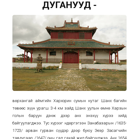
ДУГАНУУД -
Өвөрхангай аймгийн Хархорин сумын нутаг Шанх багийн
төвөөс зүүн урагш 3-4 км зайд Шанх уулын өмнө Харзын
голын баруун дэнж дээр анх энэхүү хүрээ хийд
байгуулагджээ. Тус хүрээг Өндөргэгээн Занабазарын /1635-
1723/ арван гурван сүүдэр дээр буюу Эеэр Засагчийн
тавдугаар /1647/ оны гал гахай жил байгуулжээ. Анх 1654