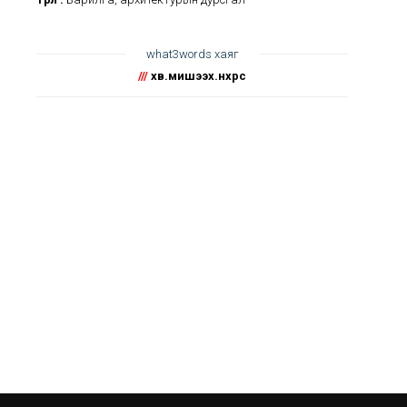
what3words хаяг
///
хөвөө.мишээх.нөхрөөс