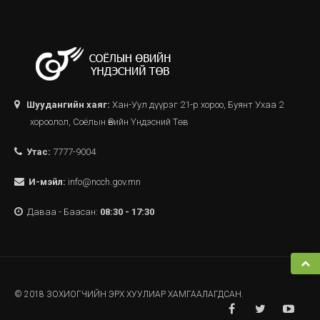
Шуудангийн хаяг:
Хан-Уул дүүрэг 21-р хороо, Буянт Ухаа 2
хороолол, Соёлын Өвийн Үндэсний Төв
Утас:
7777-9004
И-мэйл:
info@ncch.gov.mn
Даваа - Баасан:
08:30 - 17:30
© 2018 ЗОХИОГЧИЙН ЭРХ ХУУЛИАР ХАМГААЛАГДСАН.