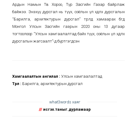
Ардын Намын Төв Хороо, Түр Засгийн Газар байрлаж
байжээ. Энэхүү дурсгал нь түүх, соёлын үл хөдлөх дурсгалын
“Барилга, архитектурын дурсгал” төрөлд хамаарах бөгөөд
Монгол Улсын Засгийн газрын 2020 оны 13 дугаар
тогтоолоор “Улсын хамгаалалтад байх түүх, соёлын үл хөдлөх
дурсгалын жагсаалт”-д бүртгэгдсэн
Хамгаалалтын ангилал :
Улсын хамгаалалтад
Төрөл :
Барилга, архитектурын дурсгал
what3words хаяг
///
исгэх.таныг.дурламаар