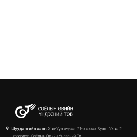
Шуудангийн хаяг:
Хан-Уул дүүрэг 21-р хороо, Буянт Ухаа 2
хороолол, Соёлын Өвийн Үндэсний Төв