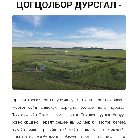
ЦОГЦОЛБОР ДУРСГАЛ -
Эртний Түрэгийн хаант улсын гурван хааны зөвлөх байсан
мэргэн сайд Тоньюкукт зориулан босгосон нэгэн дурсгал
Төв аймгийн Эрдэнэ сумын нутаг Баянцогт уулын баруун
хойно оршино. Гэрэлт хөшөө нь 62 мөр бичээстэй бөгөөд
тухайн үеийн Түрэгийн нийгмийн байдлыг Тоньюкукийн
намтартай холбогдуулан бичсэн агуулгатай юм. Энэхүү