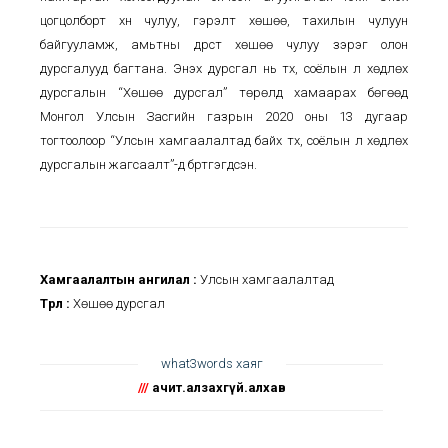
цогцолборт хүн чулуу, гэрэлт хөшөө, тахилын чулуун
байгууламж, амьтны дүрст хөшөө чулуу зэрэг олон
дурсгалууд багтана. Энэхүү дурсгал нь түүх, соёлын үл хөдлөх
дурсгалын “Хөшөө дурсгал” төрөлд хамаарах бөгөөд
Монгол Улсын Засгийн газрын 2020 оны 13 дугаар
тогтоолоор “Улсын хамгаалалтад байх түүх, соёлын үл хөдлөх
дурсгалын жагсаалт”-д бүртгэгдсэн.
Хамгаалалтын ангилал :
Улсын хамгаалалтад
Төрөл :
Хөшөө дурсгал
what3words хаяг
///
ачит.алзахгүй.алхав