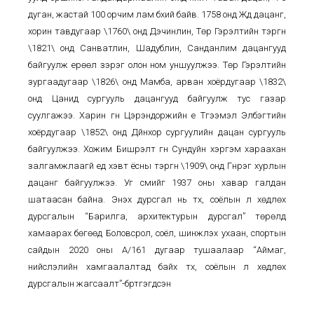
дуган, жастай 100 орчим лам бүхий байв. 1758 онд Жүд дацанг,
хорин тавдугаар \1760\ онд Дэчинлин, Төр Гэрэлтийн тэргүүн
\1821\ онд Санватлин, Шадублин, Санданлим дацангууд
байгуулж ерөөл зэрэг олон ном уншуулжээ. Төр Гэрэлтийн
зургаадугаар \1826\ онд Мамба, арван хоёрдугаар \1832\
онд Цанид сургууль дацангууд байгуулж тус газар
суулгажээ. Харин гүн Цэрэндоржийн үе Түгээмэл Элбэгтийн
хоёрдугаар \1852\ онд Дүйнхор сургуулийн дацан сургууль
байгуулжээ. Хожим Бишрэлт гүн Сундуйн хэргэм хараахан
залгамжлаагүй үед хэвт ёсны тэргүүн \1909\ онд Гүнрэг хурлын
дацанг байгуулжээ. Уг сүмийг 1937 оны хавар галдан
шатаасан байна. Энэхүү дурсгал нь түүх, соёлын үл хөдлөх
дурсгалын “Барилга, архитектурын дурсгал” төрөлд
хамаарах бөгөөд Боловсрол, соёл, шинжлэх ухаан, спортын
сайдын 2020 оны А/161 дугаар тушаалаар “Аймаг,
нийслэлийн хамгаалалтад байх түүх, соёлын үл хөдлөх
дурсгалын жагсаалт”-бүртгэгдсэн