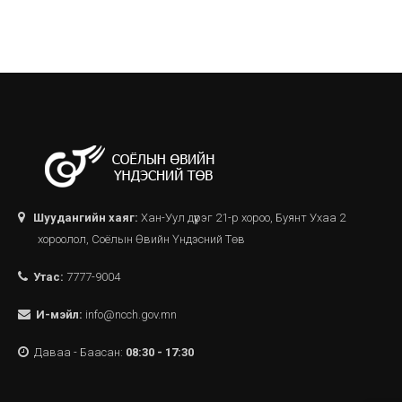
Шуудангийн хаяг:
Хан-Уул дүүрэг 21-р хороо, Буянт Ухаа 2
хороолол, Соёлын Өвийн Үндэсний Төв
Утас:
7777-9004
И-мэйл:
info@ncch.gov.mn
Даваа - Баасан:
08:30 - 17:30