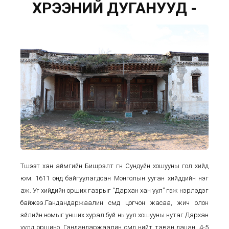
ХҮРЭЭНИЙ ДУГАНУУД -
Түшээт хан аймгийн Бишрэлт гүн Сундуйн хошууны гол хийд
юм. 1611 онд байгуулагдсан Монголын ууган хийдүүдийн нэг
аж. Уг хийдийн орших газрыг “Дархан хан уул” гэж нэрлэдэг
байжээ.Гандандаржаалин сүмд цогчон жасаа, жич олон
зүйлийн номыг унших хурал буй нь уул хошууны нутаг Дархан
уулд оршино. Гандандаржаалин сүмд нийт таван дацан, 4-5