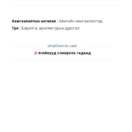
Хамгаалалтын ангилал :
Аймгийн хамгаалалтад
Төрөл :
Барилга, архитектурын дурсгал
what3words хаяг
///
өлгийнүүд.сонирхох.гадаад