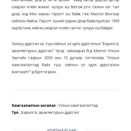
саарал өнгийн жижиг чулуун хөшөө босгож өргөн талын нэг тал
дээр энд Мөнх хааны гэрэлт хөшөө байв гэж Монгол бичгээр
сийлсэн байна. Гэрэлт хөшөөний суурин дээр байрлуулсан 1955
онд бүтээж хийсэн саарал өнгийн гантиг чулуун хөшөө байдаг.
Энэхүү дурсгал нь түүх соёлын үл хөдлөх дурсгалын “Барилга,
архитектурын дурсгал” төрөлд хамаарах бөгөөд Монгол Улсын
Засгийн газрын 2020 оны 13 дугаар тогтоолоор “Улсын
хамгаалалтад байх түүх, соёлын үл хөдлөх дурсгалын
жагсаалт”-д бүртгэгдсэн.
Хамгаалалтын ангилал :
Улсын хамгаалалтад
Төрөл :
Барилга, архитектурын дурсгал
what3words хаяг