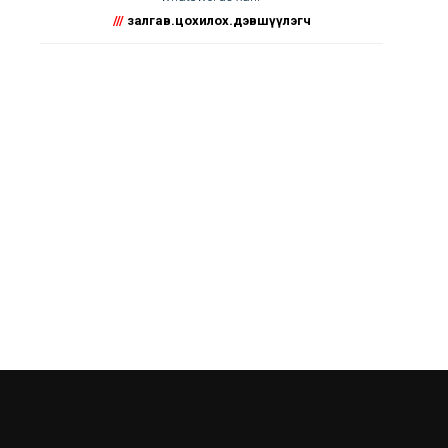
///
залгав.цохилох.дэвшүүлэгч