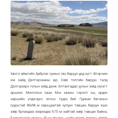
Хөвсгөл аймгийн Арбулаг сумын төвөөс баруун урд зүгт 40 орчим
км зайд Дэлгэрхааны өвөр, Соёо толгойн баруун талд
Дэлгэрмөрөн голын хойд дэнж Алтангадас уулын хойд хэсэгт
оршино. Монголын хаан Мөнх хааны гэрэлт хөшөө, ордон
харшийн үлдэгдэл, хотын туурь бий. Гурван баганын
суурьтай 90х96 м харьцаатай чулуун тавцан, баруун зүүн
хоёр буландаа хоорондоо 9,70 м зайтай хоёр тавцан байна,
Балгаснаас урагш 40 м орчим зайд овгор дэрсэн дотор