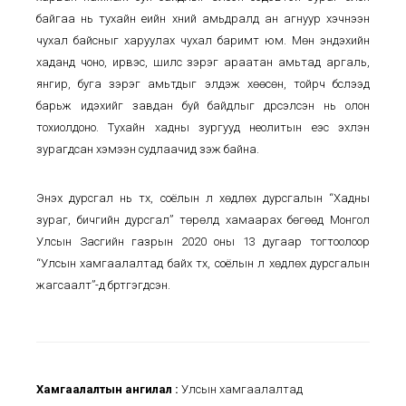
байгаа нь тухайн үеийн хүний амьдралд ан агнуур хэчнээн
чухал байсныг харуулах чухал баримт юм. Мөн эндэхийн
хаданд чоно, ирвэс, шилүүс зэрэг араатан амьтад аргаль,
янгир, буга зэрэг амьтдыг элдэж хөөсөн, тойрч бүслээд
барьж идэхийг завдан буй байдлыг дүрсэлсэн нь олон
тохиолдоно. Тухайн хадны зургууд неолитын үеэс эхлэн
зурагдсан хэмээн судлаачид үзэж байна.
Энэхүү дурсгал нь түүх, соёлын үл хөдлөх дурсгалын “Хадны
зураг, бичгийн дурсгал” төрөлд хамаарах бөгөөд Монгол
Улсын Засгийн газрын 2020 оны 13 дугаар тогтоолоор
“Улсын хамгаалалтад байх түүх, соёлын үл хөдлөх дурсгалын
жагсаалт”-д бүртгэгдсэн.
Хамгаалалтын ангилал :
Улсын хамгаалалтад