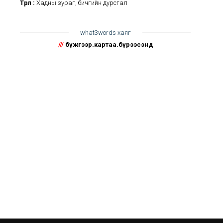
Төрөл :
Хадны зураг, бичгийн дурсгал
what3words хаяг
///
бүжгээр.картаа.бүрээсэнд