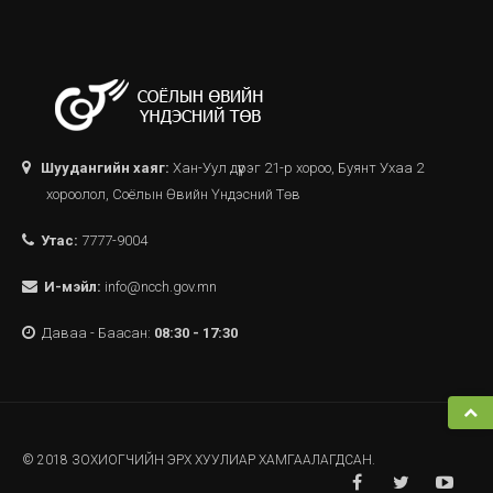
Шуудангийн хаяг:
Хан-Уул дүүрэг 21-р хороо, Буянт Ухаа 2
хороолол, Соёлын Өвийн Үндэсний Төв
Утас:
7777-9004
И-мэйл:
info@ncch.gov.mn
Даваа - Баасан:
08:30 - 17:30
© 2018 ЗОХИОГЧИЙН ЭРХ ХУУЛИАР ХАМГААЛАГДСАН.