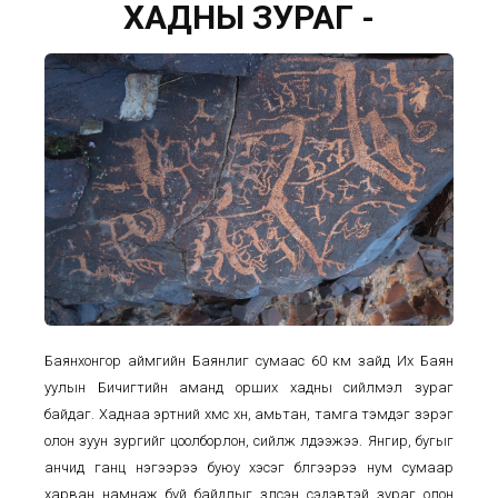
ХАДНЫ ЗУРАГ -
Баянхонгор аймгийн Баянлиг сумаас 60 км зайд Их Баян
уулын Бичигтийн аманд орших хадны сийлмэл зураг
байдаг. Хаднаа эртний хүмүүс хүн, амьтан, тамга тэмдэг зэрэг
олон зуун зургийг цоолборлон, сийлж үлдээжээ. Янгир, бугыг
анчид ганц нэгээрээ буюу хэсэг бүлгээрээ нум сумаар
харван намнаж буй байдлыг үзүүлсэн сэдэвтэй зураг олон