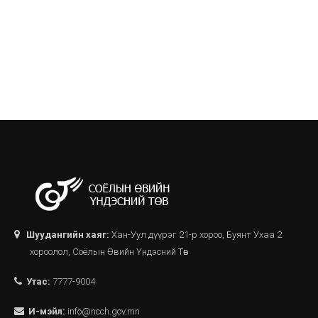
Шуудангийн хаяг:
Хан-Уул дүүрэг 21-р хороо, Буянт Ухаа 2
хороолол, Соёлын Өвийн Үндэсний Төв
Утас:
7777-9004
И-мэйл:
info@ncch.gov.mn