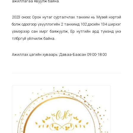
ажиллагаа явуулж байна.
2023 оноос Орон нутаг сурталчлах танхим нь Музей нэртэй
болж одоогоор үзүүллэгийн 2 танхимд 102 дэсийн 134 ширхэг
үзмэрээр сан хөмрөгөө баяжуулж, Ерөө нутгийн ард түмэнд үнэ
төлбөргүй үйлчилж байна.
Ажиллах цагийн хуваарь: Даваа-Баасан 09:00-18:00