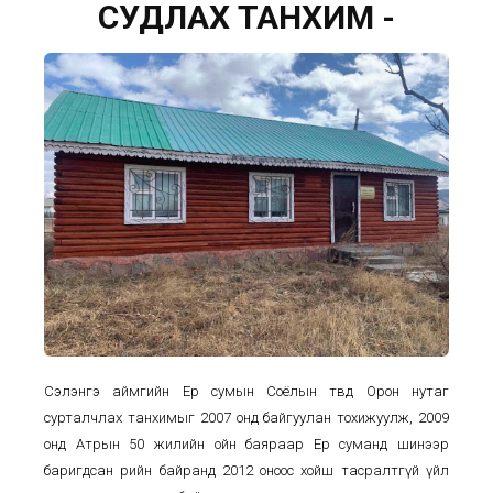
СУДЛАХ ТАНХИМ -
Сэлэнгэ аймгийн Ерөө сумын Соёлын төвд Орон нутаг
сурталчлах танхимыг 2007 онд байгуулан тохижуулж, 2009
онд Атрын 50 жилийн ойн баяраар Ерөө суманд шинээр
баригдсан өөрийн байранд 2012 оноос хойш тасралтгүй үйл