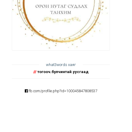
what3words хаяг
///
тогооч.булчинтай.уусгаад
fb.com/profile.php?id=100045847808537