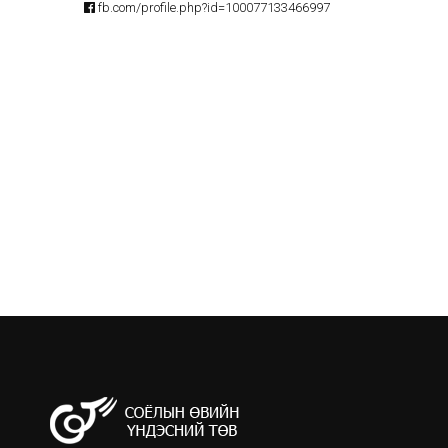
fb.com/profile.php?id=100077133466997