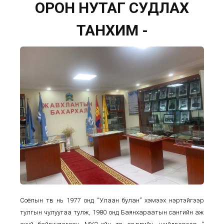
ОРОН НУТАГ СУДЛАХ
ТАНХИМ -
Соёлын төв нь 1977 онд “Улаан булан” хэмээх нэртэйгээр
тулгын чулуугаа тулж, 1980 онд Баянхараатын сангийн аж