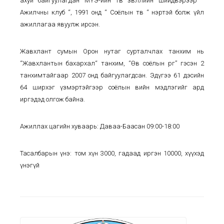
ахуй байгуулагдан МҮЭ-ийн төв зөвлөлийн шийдвэрээр “
Ажилчны клуб “, 1991 онд “ Соёлын төв “ нэртэй болж үйл
ажиллагаа явуулж ирсэн.
Жавхлант сумын Орон нутаг сурталчлах танхим нь
“Жавхлантын бахархал“ танхим, “Өв соёлын өргөө” гэсэн 2
танхимтайгаар 2007 онд байгуулагдсан. Эдүгээ 61 дэсийн
64 ширхэг үзмэртэйгээр соёлын өвийн мэдлэгийг ард
иргэдэд олгож байна.
Ажиллах цагийн хуваарь: Даваа-Баасан 09:00-18:00
Тасалбарын үнэ: том хүн 3000, гадаад иргэн 10000, хүүхэд
үнэгүй