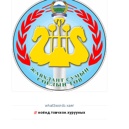
what3words хаяг
///
ноёнд.товчхон.хурууных