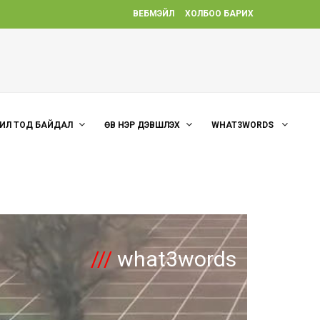
ВЕБМЭЙЛ
ХОЛБОО БАРИХ
ИЛ ТОД БАЙДАЛ
ӨВ НЭР ДЭВШҮҮЛЭХ
WHAT3WORDS
///
what3words