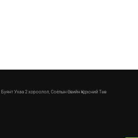
, Буянт Ухаа 2 хороолол, Соёлын Өвийн Үндэсний Төв