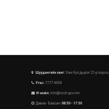
Шуудангийн хаяг:
Хан-Уул дүүрэг 21-р хороо
Утас:
7777-9004
И-мэйл:
info@ncch.gov.mn
Даваа - Баасан:
08:30 - 17:30