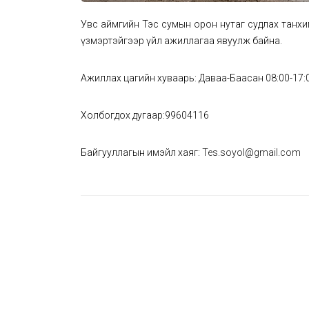
Увс аймгийн Тэс сумын орон нутаг судлах танхим
үзмэртэйгээр үйл ажиллагаа явуулж байна.
Ажиллах цагийн хуваарь: Даваа-Баасан 08:00-17:
Холбогдох дугаар:99604116
Байгууллагын имэйл хаяг:
Tes.soyol@gmail.com