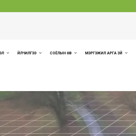
ЭЛ
ҮЙЛЧИЛГЭЭ
СОЁЛЫН ӨВ
МЭРГЭЖИЛ АРГА ЗҮЙ