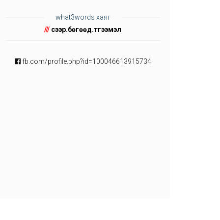
what3words хаяг
///
үсээр.бөгөөд.түгээмэл
fb.com/profile.php?id=100046613915734