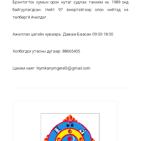
Бүрэнтогтох сумын орон нутаг судлах танхим нь 1989 онд
байгуулагдсан. Нийт 97 үзмэртэйгээр олон нийтэд үнэ
төлбөргүй үйчилдэг.
Ажиллах цагийн хуваарь: Даваа-Баасан 09:00-18:00
Холбогдох утасны дугаар: 88665405
Цахим хаяг: Nymkanymgerel3@gmail.com