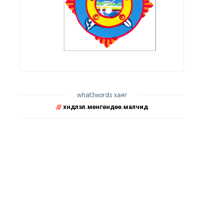
what3words хаяг
///
хүндлэл.мөнгөндөө.малчид