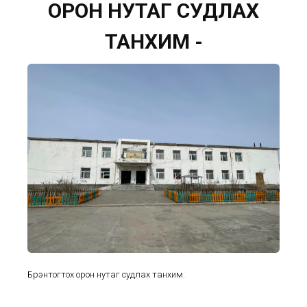
ОРОН НУТАГ СУДЛАХ
ТАНХИМ -
Бүрэнтогтох орон нутаг судлах танхим.