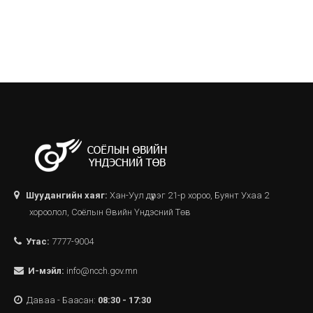
Шуудангийн хаяг:
Хан-Уул дүүрэг 21-р хороо, Буянт Ухаа 2
хороолол, Соёлын Өвийн Үндэсний Төв
Утас:
7777-9004
И-мэйл:
info@ncch.gov.mn
Даваа - Баасан:
08:30 - 17:30