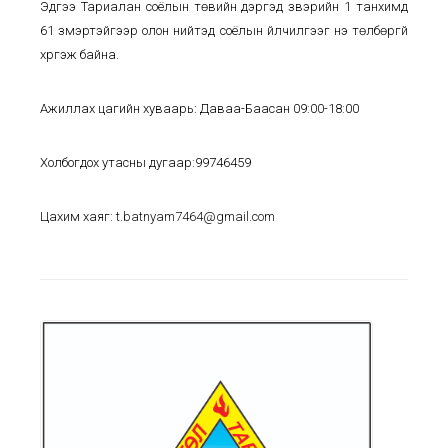
Эдүгээ Тариалан соёлын төвийн дэргэд үзвэрийн 1 танхимд
61 үзмэртэйгээр олон нийтэд соёлын үйлчилгээг үнэ төлбөргүй
хүргэж байна.
Ажиллах цагийн хуваарь: Даваа-Баасан 09:00-18:00
Холбогдох утасны дугаар:99746459
Цахим хаяг:
t.batnyam7464@gmail.com