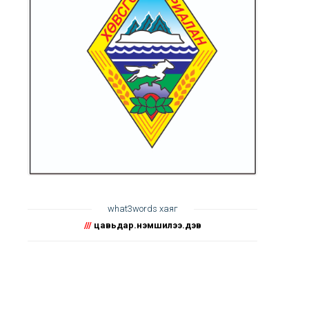
what3words хаяг
///
цавьдар.үнэмшилээ.үдэв