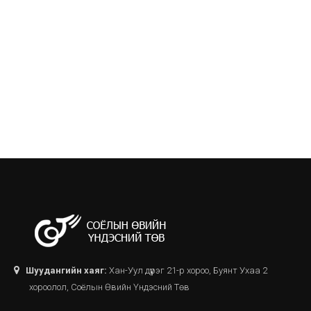
Шуудангийн хаяг:
Хан-Уул дүүрэг 21-р хороо, Буянт Ухаа 2
хороолол, Соёлын Өвийн Үндэсний Төв