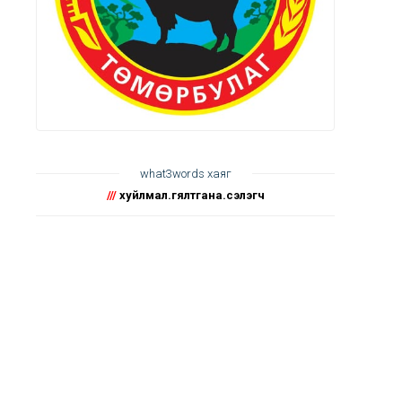
what3words хаяг
///
хуйлмал.гялтгана.сэлэгч