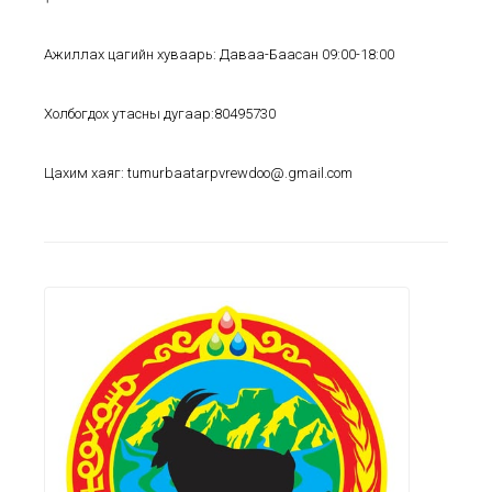
Ажиллах цагийн хуваарь: Даваа-Баасан 09:00-18:00
Холбогдох утасны дугаар:80495730
Цахим хаяг: tumurbaatarpvrewdoo@.gmail.com