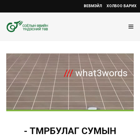
ВЕБМЭЙЛ
ХОЛБОО БАРИХ
///
what3words
- ТӨМӨРБУЛАГ СУМЫН