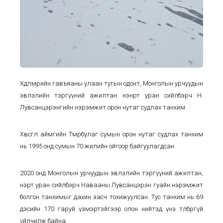
Хөдөлмөрийн гавъяаны улаан тугын одонт, Монголын урчуудын
эвлэлийн тэргүүний ажилтан нэнрт уран сийлбэрч Н.
Лувсанцэрэнгийн нэрэмжит орон нутаг судлах танхим.
Хөвсгөл аймгийн Төмөрбулаг сумын орон нутаг судлах танхим
нь 1995 онд сумын 70 жилийн ойгоор байгуулагдсан.
2020 онд Монголын урчуудын эвлэлийн тэргүүний ажилтан,
нэрт уран сийлбэрч Навааны Лувсанцэрэн гуайн нэрэмжит
болгон танхимыг дахин засч тохижуулсан. Тус танхим нь 69
дэсийн 170 гаруй үзмэртэйгээр олон нийтэд үнэ төлбөргүй
үйлчилж байна.