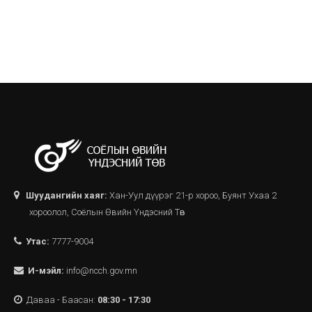
Шуудангийн хаяг:
Хан-Уул дүүрэг 21-р хороо, Буянт Ухаа 2
хороолол, Соёлын Өвийн Үндэсний Төв
Утас:
7777-9004
И-мэйл:
info@ncch.gov.mn
Даваа - Баасан:
08:30 - 17:30