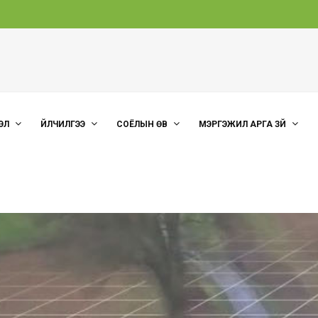
ЭЛ
ҮЙЛЧИЛГЭЭ
СОЁЛЫН ӨВ
МЭРГЭЖИЛ АРГА ЗҮЙ