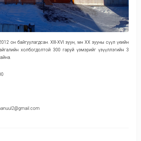
12 он байгуулагдсан. XIII-XVI зуун, мөн XX зууны сүүл үеийн
байгалийн холбогдолтой 300 гаруй үзмэрийг үзүүллэгийн 3
байна.
00
aanuul2@gmail.com