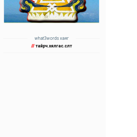
what3words хаяг
///
тайрч.хялгас.өсөлт