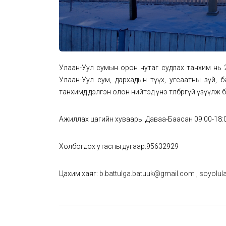
Улаан-Уул сумын орон нутаг судлах танхим нь 20
Улаан-Уул сум, дархадын түүх, угсаатны зүй, 
танхимд дэлгэн олон нийтэд үнэ төлбөргүй үзүүлж 
Ажиллах цагийн хуваарь: Даваа-Баасан 09:00-18:
Холбогдох утасны дугаар:95632929
Цахим хаяг:
b.battulga.batuuk@gmail.com
,
soyolul