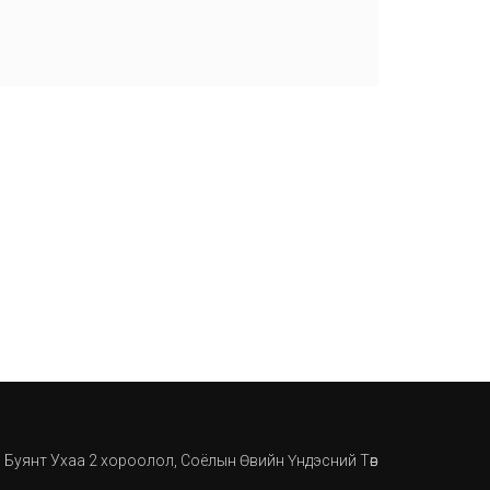
, Буянт Ухаа 2 хороолол, Соёлын Өвийн Үндэсний Төв