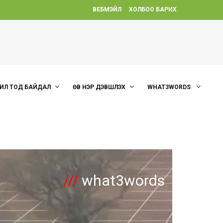
ВЕБМЭЙЛ
ХОЛБОО БАРИХ
ИЛ ТОД БАЙДАЛ
ӨВ НЭР ДЭВШҮҮЛЭХ
WHAT3WORDS
///
what3words