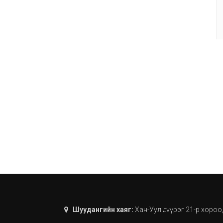
Шуудангийн хаяг:
Хан-Уул дүүрэг 21-р хороо