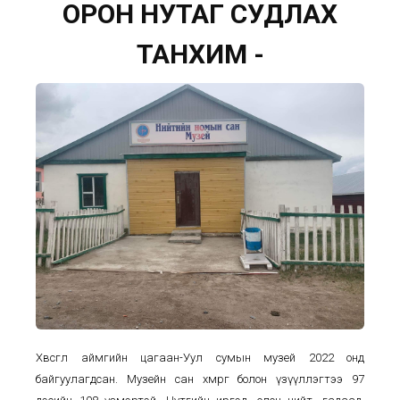
ОРОН НУТАГ СУДЛАХ
ТАНХИМ -
Хөвсгөл аймгийн цагаан-Уул сумын музей 2022 онд
байгуулагдсан. Музейн сан хөмрөг болон үзүүллэгтээ 97