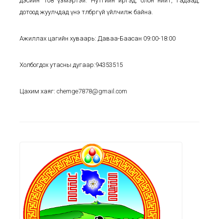
дэсийн 108 үзмэртэй. Нутгийн иргэд, олон нийт, гадаад,
дотоод жуулчдад үнэ төлбөргүй үйлчилж байна.
Ажиллах цагийн хуваарь: Даваа-Баасан 09:00-18:00
Холбогдох утасны дугаар:94353515
Цахим хаяг:
chemge7878@gmail.com