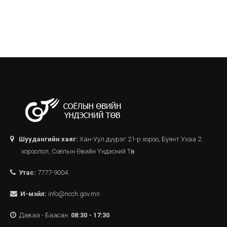
Шуудангийн хаяг:
Хан-Уул дүүрэг 21-р хороо, Буянт Ухаа 2
хороолол, Соёлын Өвийн Үндэсний Төв
Утас:
7777-9004
И-мэйл:
info@ncch.gov.mn
Даваа - Баасан:
08:30 - 17:30