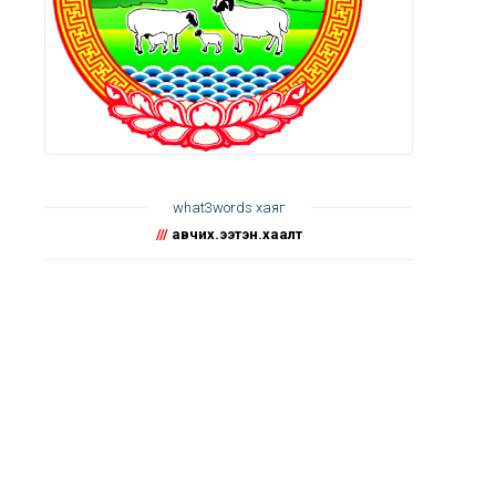
what3words хаяг
///
авчих.ээтэн.хаалт