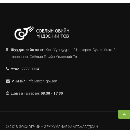
Шуудангийн хаяг:
Хан-Уул дүүрэг 21-р хороо, Буянт Ухаа 2
хороолол, Соёлын Өвийн Үндэсний Төв
Утас:
7777-9004
И-мэйл:
info@ncch.gov.mn
Даваа - Баасан:
08:30 - 17:30
© 2018 ЗОХИОГЧИЙН ЭРХ ХУУЛИАР ХАМГААЛАГДСАН.