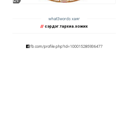
what3words хаяг
///
сэрдэг.тархиа.хожих
fb.com/profile.php?id=100015285936477