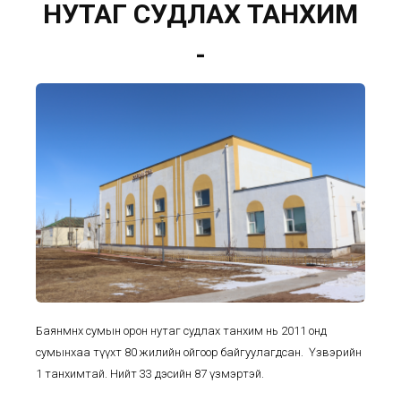
НУТАГ СУДЛАХ ТАНХИМ
-
Баянмөнх сумын орон нутаг судлах танхим нь 2011 онд
сумынхаа түүхт 80 жилийн ойгоор байгуулагдсан. Үзвэрийн
1 танхимтай. Нийт 33 дэсийн 87 үзмэртэй.