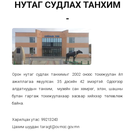
НУТАГ СУДЛАХ ТАНХИМ
-
Орон нутаг судлах танхимыг 2002 оноос тохижуулан үйл
ажиллагаа явуулсан. 35 дэсийн 42 үзмэртэй. Одоогоор
алдатнуудын танхим, музейн сан хөмрөг, үзүүлэн, шашны
булан гаргаж тохижуулахаар засвар хийхээр төлөвлөж
байна.
Харилцах утас: 99213243
Цахим шуудан:
taragt@ov.moc.gov.mn