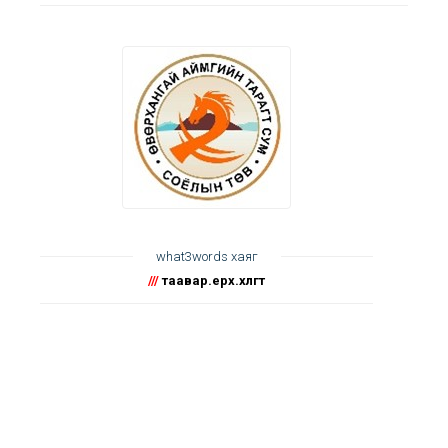
what3words хаяг
///
таавар.ерөөх.хөлөгт