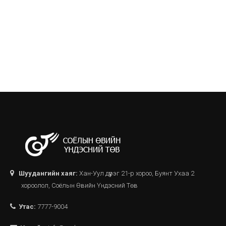
Шуудангийн хаяг:
Хан-Уул дүүрэг 21-р хороо, Буянт Ухаа 2
хороолол, Соёлын Өвийн Үндэсний Төв
Утас:
7777-9004