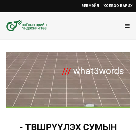
ВЕБМЭЙЛ
ХОЛБОО БАРИХ
///
what3words
- ТӨВШРҮҮЛЭХ СУМЫН