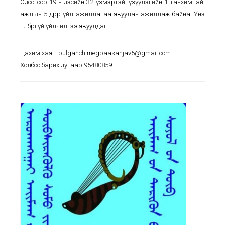
Одоогоор 19-н дэсийн 32 үзмэртэй, үзүүлэгийн 1 танхимтай,
ажлын 5 өдрөөр үйл ажиллагаа явуулан ажиллаж байна. Үнэ
төлбөргүй үйлчилгээ явуулдаг.
Цахим хаяг: bulganchimegbaasanjav5@gmail.com
Холбоо барих дугаар 95480859