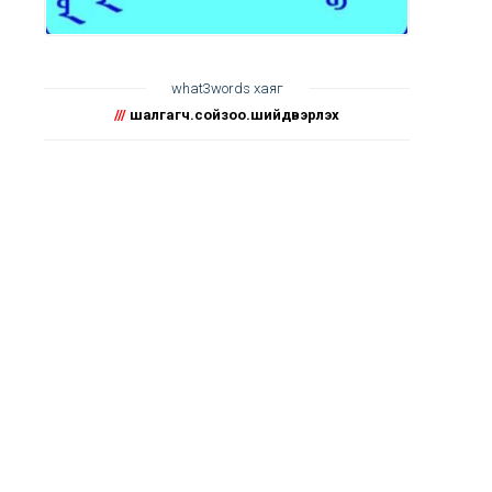
what3words хаяг
///
шалгагч.сойзоо.шийдвэрлэх