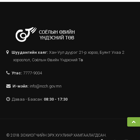
Шуудангийн хаяг:
Хан-Уул дүүрэг 21-р хороо, Буянт Ухаа 2
хороолол, Соёлын Өвийн Үндэсний Төв
Утас:
7777-9004
И-мэйл:
info@ncch.gov.mn
Даваа - Баасан:
08:30 - 17:30
© 2018 ЗОХИОГЧИЙН ЭРХ ХУУЛИАР ХАМГААЛАГДСАН.