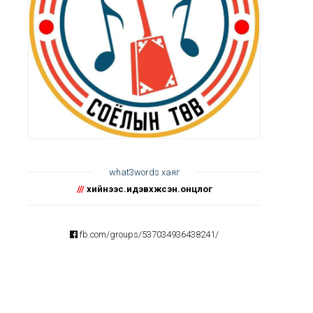
what3words хаяг
///
хийнээс.идэвхжсэн.онцлог
fb.com/groups/537034936438241/