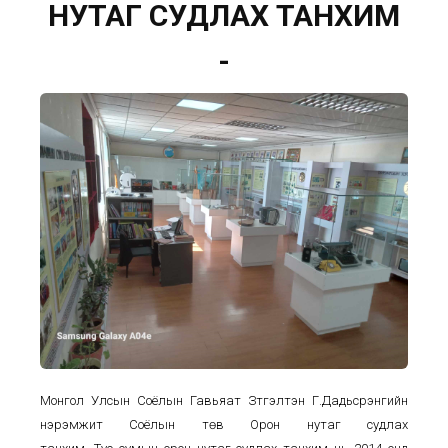
НУТАГ СУДЛАХ ТАНХИМ
-
М
онгол
У
лсын
С
оёлын
Г
авьяат
З
үтгэлтэн
Г.Дадьсүрэнгийн
нэрэмжит Соёлын төв
О
рон нутаг судлах