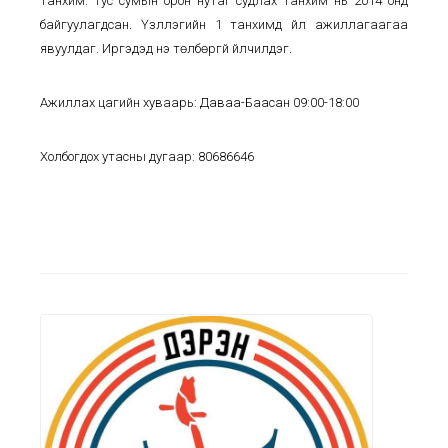
танхим
.
Тус
сумын
орон нутаг судлах танхим нь 2014 онд
байгуулагдсан. Үзүүллэгийн 1 танхим
д үйл ажиллагаагаа
явуулдаг. И
ргэдэд үнэ төлбөргүй үйлчилдэг.
Ажиллах цагийн хуваарь:
Даваа-Баасан 09:00-18:00
Холбогдох утасны дугаар:
80686646