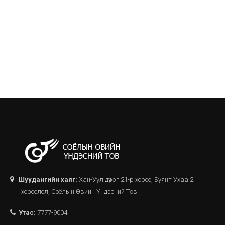
Шуудангийн хаяг:
Хан-Уул дүүрэг 21-р хороо, Буянт Ухаа 2
хороолол, Соёлын Өвийн Үндэсний Төв
Утас:
7777-9004