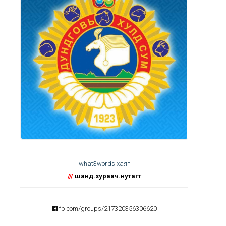
what3words хаяг
///
шанд.зураач.нутагт
fb.com/groups/217320356306620