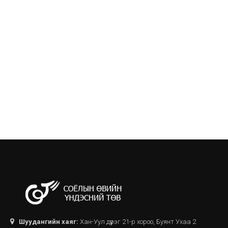
Шуудангийн хаяг:
Хан-Уул дүүрэг 21-р хороо, Буянт Ухаа 2