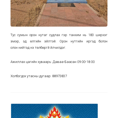
Тус
сумын
орон нутаг
судлах
гэр танхим нь
183 ширхэг
үзмэр, эд өлгийн зүйл
т
э
й.
Орон нутгийн иргэд
болон
о
л
он
нийтэд үнэ төлбөргүй үйлчил
дэг.
Ажиллах цагийн хуваарь:
Даваа-Баасан 09:00-18:00
Холбогдох утасны дугаар: 88973837