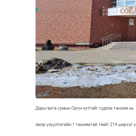
Дарьганга сумын Орон нутгийг судлах танхим нь 
Үзмэр үзүүллэгийн 1 танхимтай. Нийт 214 ширхэг ү