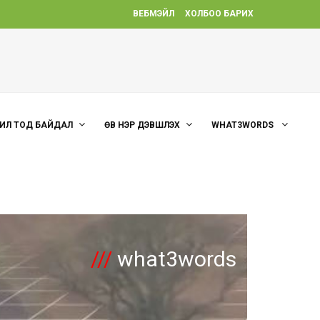
ВЕБМЭЙЛ
ХОЛБОО БАРИХ
ИЛ ТОД БАЙДАЛ
ӨВ НЭР ДЭВШҮҮЛЭХ
WHAT3WORDS
///
what3words