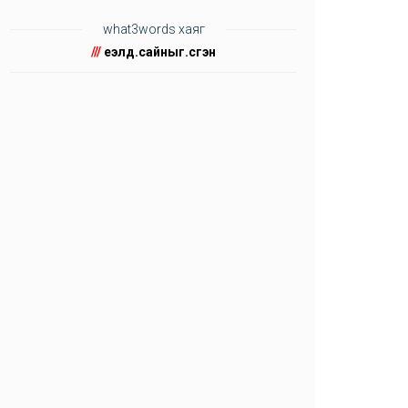
what3words хаяг
///
үеэлүүд.сайныг.үсгэн