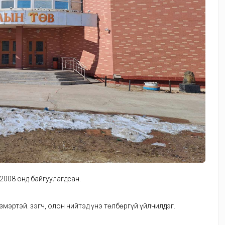
2008 онд байгуулагдсан.
змэртэй. Үзэгч, олон нийтэд үнэ төлбөргүй үйлчилдэг.