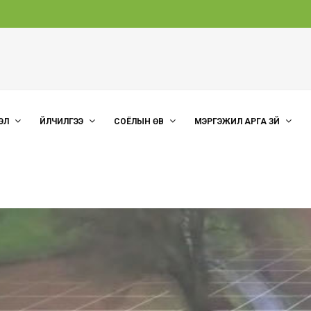
ЭЛ
ҮЙЛЧИЛГЭЭ
СОЁЛЫН ӨВ
МЭРГЭЖИЛ АРГА ЗҮЙ