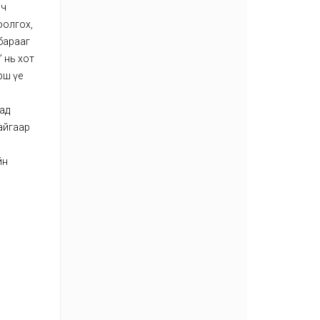
 ч
оолгох,
 барааг
” нь хот
рш үе
ад
айгаар
йн