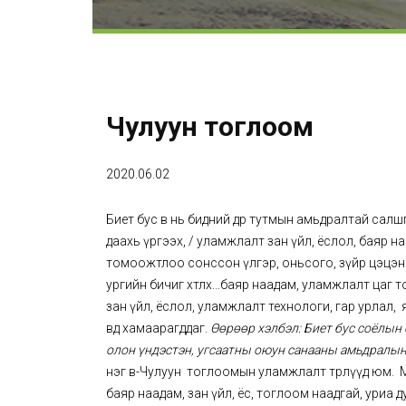
Чулуун тоглоом
2020.06.02
Биет бус өв нь бидний өдөр тутмын амьдралтай салш
даахь үргээх, / уламжлалт зан үйл, ёслол, баяр на
томоожтлоо сонссон үлгэр, оньсого, зүйр цэцэн үг,
ургийн бичиг хөтлөх...баяр наадам, уламжлалт цаг
зан үйл, ёслол, уламжлалт технологи, гар урлал, язг
өвд хамаарагддаг.
Өөрөөр хэлбэл: Биет бус соёлын 
олон үндэстэн, угсаатны оюун санааны амьдралын
нэг өв-Чулуун тоглоомын уламжлалт төрлүүд юм.
баяр наадам, зан үйл, ёс, тоглоом наадгай, уриа 