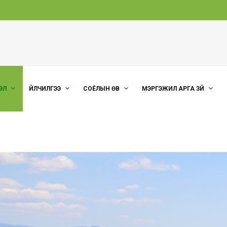
ЭЛ
ҮЙЛЧИЛГЭЭ
СОЁЛЫН ӨВ
МЭРГЭЖИЛ АРГА ЗҮЙ