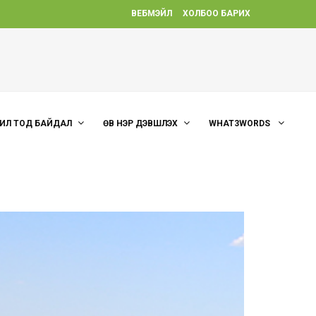
ВЕБМЭЙЛ
ХОЛБОО БАРИХ
ИЛ ТОД БАЙДАЛ
ӨВ НЭР ДЭВШҮҮЛЭХ
WHAT3WORDS