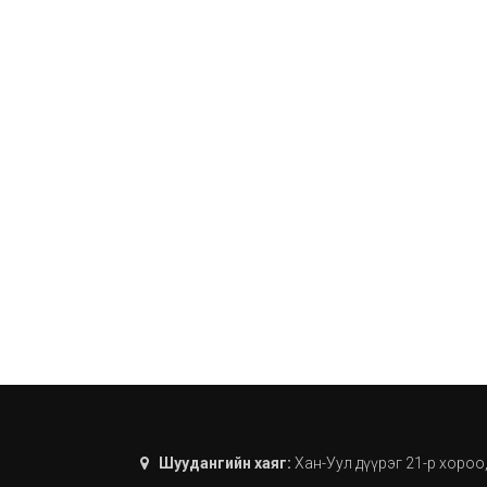
Шуудангийн хаяг:
Хан-Уул дүүрэг 21-р хороо