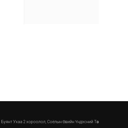
, Буянт Ухаа 2 хороолол, Соёлын Өвийн Үндэсний Төв