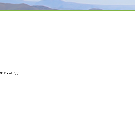
ж авна уу